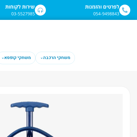
לתוכן
לפרטים והזמנות
שירות לקוחות
03-5527985
054-9498843
משחקי הרכבה
משחקי קופסא
⌄
⌄