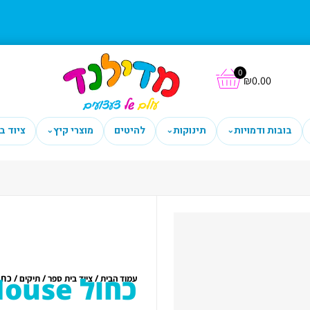
0
₪
0.00
בובות ודמויות
תינוקות
להיטים
מוצרי קיץ
ציוד ב
⌄
⌄
⌄
כחול Mickey Mouse טרול גן דור
/
/
/ כחול Mickey Mouse טר
עמוד הבית
ציוד בית ספר
תיקים