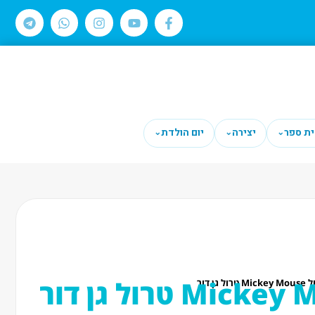
ית ספר
יצירה
יום הולדת
⌄
⌄
⌄
ול גן דור