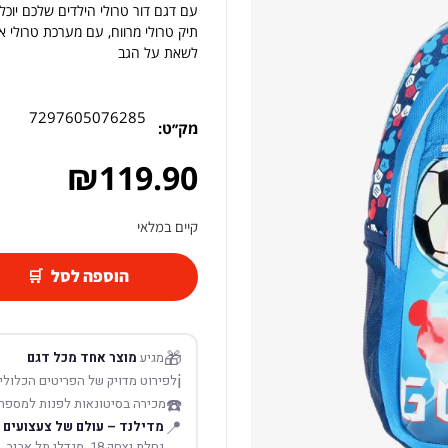
עם דגם דור טרולי הילדים שלכם יוכל
תיק טרולי מרווח, עם מערכת טרולי 
לשאת על הגב
7297605076285
מק׳׳ט:
₪
119.90
קיים במלאי
הוספה לסל
🎁
מגיע
מוצר אחד מכל דגם
ℹ️
לפירוט מדויק של הפריטים הכלולים
☎️
מכירה בסיטונאות לפנות למספר
📍
מדילנד – עולם של צעצועים
נחלת יצחק 18, מגדלי תל אביב