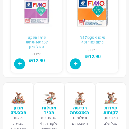
פימו אפקט 57ג'
פימו אפקט
כתום נאון 401
57ג8010-601
סגול נאון
יצירה
יצירה
₪
12.90
₪
12.90
שירות
רכישה
משלוח
מגוון
לקוחות
מאובטחת
מהיר
מבצעים
באדיבות,
תשלומים
ישר עד בית
איכות
מכל הלב
מאובטחים
הלקוח תוך 4
מצוינת