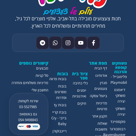
חנות צעצועים מובילה בתל-אביב. אלפי מוצרים לכל גיל,
מחירים תחרותיים ומשלוחים לכל הארץ.
מפת אתר
קישורים נוספים
משחקים
קופסא
דף הבית
מבצעים
והרכבה
ציוד בית
בובות
אודותינו
סל קניות
פלימובייל -
ספר
בובות פרווה
Playmobil
מגזין
מדיניות משלוחים והחזרה
כלי כתיבה
בובות
צעצועים
דיאמנט
החשבון שלי
יומנים
מסרטים
משחקי
ביטול עסקה
ואירגוניות
וסדרות
שירות לקוחות:
יצירה
מדיניות
תיקים
בובות ty
03-5527985
משחקי
פרטיות
בובת קריי
גם בווטסאפ:
יצירה
תקנון אתר
בייבי - Cry
054-9498843
פוקסמיינד
שאלות
Baby
רבנסבורגר
ותשובות
ריינבוקורן
Ravensburger