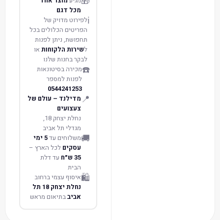
🎁
מגיע
מוצר אחד
מכל דגם
ℹ️
לפירוט מדויק של
הפריטים הכלולים בכל
תחפושת, ניתן לפנות
ל
שירות הלקוחות
או
לבקר בחנות שלנו
☎️
מכירה בסיטונאות
לפנות למספר
0544241253
📍
מדילנד – עולם של
צעצועים
נחלת יצחק 18,
מגדלי תל אביב
🚚
משלוחים עד
5 ימי
עסקים
לכל הארץ –
35 ש״ח
עד דלת
הבית
🛍️
איסוף עצמי ברחוב
נחלת יצחק 18 תל
אביב
בתיאום מראש