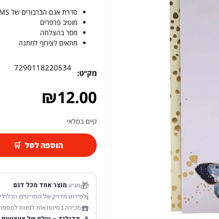
סדרת אגם הברבורים של TMS
מוטיב פרפרים
מסר בהצלחה
מתאים לצירוף למתנה
7290118220534
מק׳׳ט:
₪
12.00
קיים במלאי
הוספה לסל
🎁
מגיע
מוצר אחד מכל דגם
ℹ️
לפירוט מדויק של הפריטים הכלולים
☎️
מכירה בסיטונאות לפנות למספר
מדילנד – עולם של צעצועים