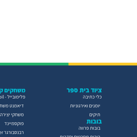
ציוד בית ספר
משחקים קו
כלי כתיבה
פלימובייל - Playmobil
יומנים ואירגוניות
דיאמנט משחק
תיקים
משחקי יצירה
בובות
פוקסמיינד
בובות פרווה
רבנסבורגר Ravensburger
בובות מסרטים וסדרות