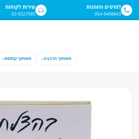
לתוכן
לפרטים והזמנות
שירות לקוחות
03-5527985
054-9498843
משחקי הרכבה
משחקי קופסא
⌄
⌄