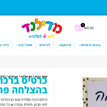
0
₪
0.00
בובות ודמויות
תינוקות
להיטים
מוצרי קיץ
ציוד ב
⌄
⌄
⌄
/
/
/ כרטיס ברכה TMS אג
עמוד הבית
יום הולדת
אביזרים
בהצלחה פר
לפני מבחן, תחילת עבודה או כל הת