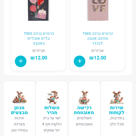
כרטיס ברכה TMS
כרטיס ברכה TMS
מוזהב אהבה
בליס אנגלית
לבנדר
באהבה
אביזרים
אביזרים
₪
12.00
₪
12.00
שירות
רכישה
משלוח
מגוון
לקוחות
מאובטחת
מהיר
מבצעים
באדיבות,
תשלומים
ישר עד בית
איכות
מכל הלב
מאובטחים
הלקוח תוך 4
מצוינת
ימי עסקים
במחיר טוב