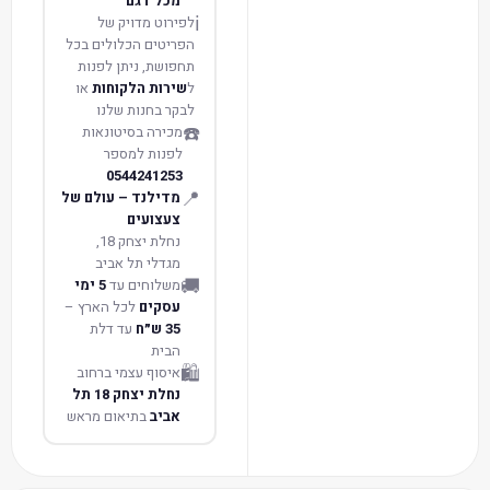
מכל דגם
ℹ️
לפירוט מדויק של
הפריטים הכלולים בכל
תחפושת, ניתן לפנות
ל
שירות הלקוחות
או
לבקר בחנות שלנו
☎️
מכירה בסיטונאות
לפנות למספר
0544241253
📍
מדילנד – עולם של
צעצועים
נחלת יצחק 18,
מגדלי תל אביב
🚚
משלוחים עד
5 ימי
עסקים
לכל הארץ –
35 ש״ח
עד דלת
הבית
🛍️
איסוף עצמי ברחוב
נחלת יצחק 18 תל
אביב
בתיאום מראש