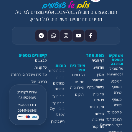
חנות צעצועים מובילה בתל-אביב. אלפי מוצרים לכל גיל,
מחירים תחרותיים ומשלוחים לכל הארץ.
מפת אתר
קישורים נוספים
משחקים
קופסא
דף הבית
מבצעים
והרכבה
ציוד בית
בובות
אודותינו
סל קניות
פלימובייל -
ספר
בובות פרווה
Playmobil
מגזין
מדיניות משלוחים והחזרה
כלי כתיבה
בובות
צעצועים
דיאמנט
החשבון שלי
יומנים
מסרטים
משחקי
ביטול עסקה
ואירגוניות
וסדרות
שירות לקוחות:
יצירה
מדיניות
תיקים
בובות ty
03-5527985
משחקי
פרטיות
בובת קריי
גם בווטסאפ:
יצירה
תקנון אתר
בייבי - Cry
054-9498843
פוקסמיינד
שאלות
Baby
רבנסבורגר
ותשובות
ריינבוקורן
Ravensburger
צור קשר
המשחקים