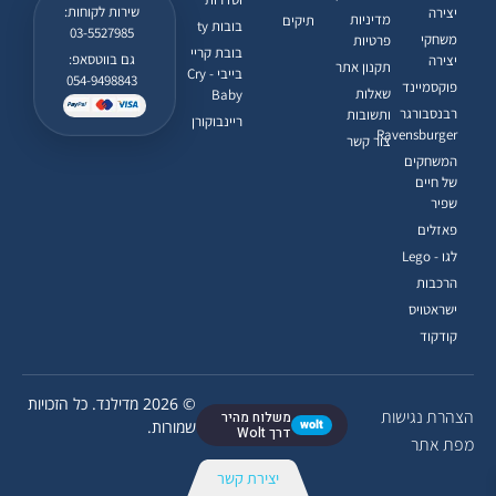
שירות לקוחות:
יצירה
מדיניות
תיקים
בובות ty
03-5527985
משחקי
פרטיות
בובת קריי
גם בווטסאפ:
יצירה
תקנון אתר
בייבי - Cry
054-9498843
פוקסמיינד
שאלות
Baby
רבנסבורגר
ותשובות
ריינבוקורן
Ravensburger
צור קשר
המשחקים
של חיים
שפיר
פאזלים
לגו - Lego
הרכבות
ישראטויס
קודקוד
© 2026 מדילנד. כל הזכויות
הצהרת נגישות
משלוח מהיר
wolt
שמורות.
דרך Wolt
מפת אתר
יצירת קשר