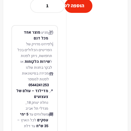
הוספה לסל
🎁
מגיע
מוצר אחד
מכל דגם
ℹ️
לפירוט מדויק של
הפריטים הכלולים בכל
תחפושת, ניתן לפנות
ל
שירות הלקוחות
או
לבקר בחנות שלנו
☎️
מכירה בסיטונאות
לפנות למספר
0544241253
📍
מדילנד – עולם של
צעצועים
נחלת יצחק 18,
מגדלי תל אביב
🚚
משלוחים עד
5 ימי
עסקים
לכל הארץ –
35 ש״ח
עד דלת