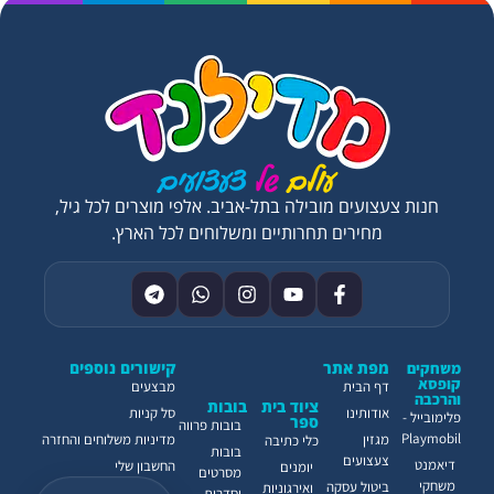
חנות צעצועים מובילה בתל-אביב. אלפי מוצרים לכל גיל,
מחירים תחרותיים ומשלוחים לכל הארץ.
מפת אתר
קישורים נוספים
משחקים
קופסא
דף הבית
מבצעים
והרכבה
ציוד בית
בובות
אודותינו
סל קניות
פלימובייל -
ספר
בובות פרווה
Playmobil
מגזין
מדיניות משלוחים והחזרה
כלי כתיבה
בובות
צעצועים
דיאמנט
החשבון שלי
יומנים
מסרטים
משחקי
ביטול עסקה
ואירגוניות
וסדרות