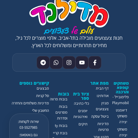
חנות צעצועים מובילה בתל-אביב. אלפי מוצרים לכל גיל,
מחירים תחרותיים ומשלוחים לכל הארץ.
מפת אתר
קישורים נוספים
משחקים
קופסא
דף הבית
מבצעים
והרכבה
ציוד בית
בובות
אודותינו
סל קניות
פלימובייל -
ספר
בובות פרווה
Playmobil
מגזין
מדיניות משלוחים והחזרה
כלי כתיבה
בובות
צעצועים
דיאמנט
החשבון שלי
יומנים
מסרטים
משחקי
ביטול עסקה
ואירגוניות
וסדרות
שירות לקוחות:
יצירה
מדיניות
תיקים
בובות ty
03-5527985
משחקי
פרטיות
בובת קריי
גם בווטסאפ:
יצירה
תקנון אתר