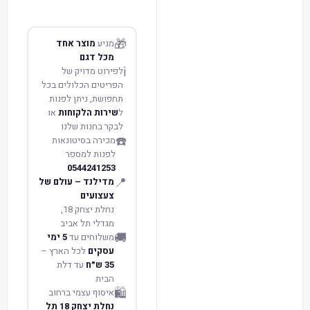
🎁
מגיע
מוצר אחד
מכל דגם
ℹ️
לפירוט מדויק של
הפריטים הכלולים בכל
תחפושת, ניתן לפנות
ל
שירות הלקוחות
או
לבקר בחנות שלנו
☎️
מכירה בסיטונאות
לפנות למספר
0544241253
📍
מדילנד – עולם של
צעצועים
נחלת יצחק 18,
מגדלי תל אביב
🚚
משלוחים עד
5 ימי
עסקים
לכל הארץ –
35 ש״ח
עד דלת
הבית
🛍️
איסוף עצמי ברחוב
נחלת יצחק 18 תל