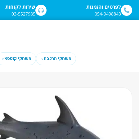
לתוכן
לפרטים והזמנות
שירות לקוחות
03-5527985
054-9498843
משחקי הרכבה
משחקי קופסא
⌄
⌄