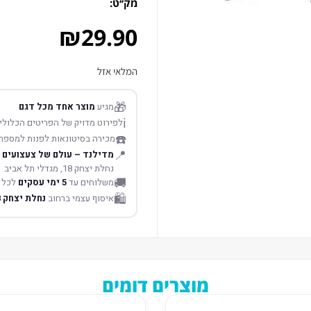
מק׳׳ט:
₪
29.90
המלאי אזל
🎁
מגיע
מוצר אחד מכל דגם
ℹ️
לפירוט מדויק של הפריטים הכלולים
☎️
מכירה בסיטונאות לפנות למספר
📍
מדילנד – עולם של צעצועים
נחלת יצחק 18, מגדלי תל אביב
🚚
משלוחים עד
5 ימי עסקים
לכל 
🛍️
איסוף עצמי ברחוב
נחלת יצחק 18 תל אביב
מוצרים דומים