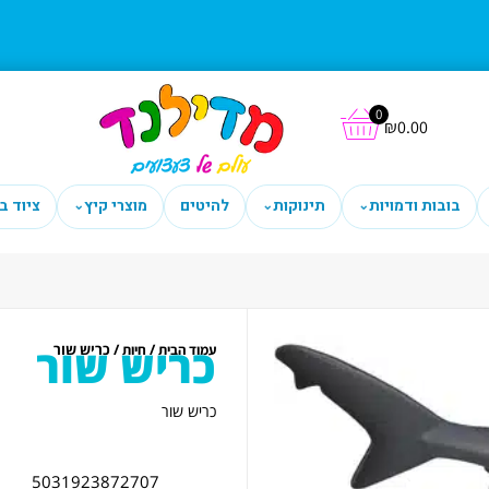
0
₪
0.00
בובות ודמויות
תינוקות
להיטים
מוצרי קיץ
ציוד ב
⌄
⌄
⌄
כריש שור
/
/ כריש שור
עמוד הבית
חיות
כריש שור
5031923872707