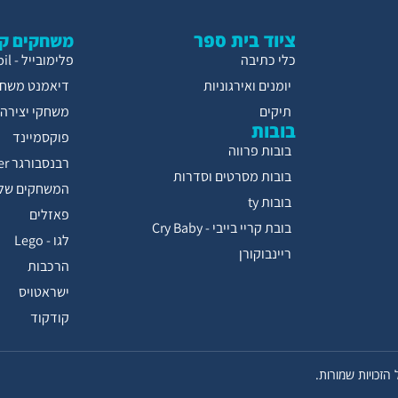
ציוד בית ספר
משחקים קו
כלי כתיבה
פלימובייל - Playmobil
יומנים ואירגוניות
דיאמנט משחק
תיקים
משחקי יצירה
בובות
פוקסמיינד
בובות פרווה
רבנסבורגר Ravensburger
בובות מסרטים וסדרות
המשחקים של 
בובות ty
פאזלים
בובת קריי בייבי - Cry Baby
לגו - Lego
ריינבוקורן
הרכבות
ישראטויס
קודקוד