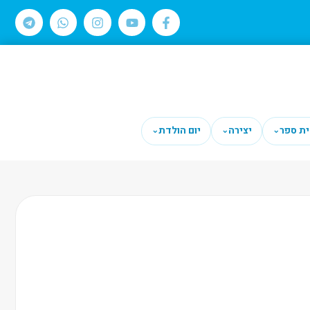
ית ספר
יצירה
יום הולדת
⌄
⌄
⌄