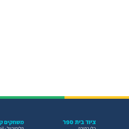
ציוד בית ספר
משחקים קו
כלי כתיבה
פלימובייל - Playmobil