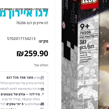
לגו איירון מן דג
/
/
עמוד הבית
משחקי הרכבה
משחקי לגו
לגו איירון מן דגם 76206
5702017154213
מק׳׳ט:
₪
259.90
המלאי אזל
🎁
מגיע
מוצר אחד מכל דגם
ℹ️
לפירוט מדויק של הפריטים הכלולים
☎️
מכירה בסיטונאות לפנות למספר
📍
מדילנד – עולם של צעצועים
נחלת יצחק 18, מגדלי תל אביב
🚚
משלוחים עד
5 ימי עסקים
לכל 