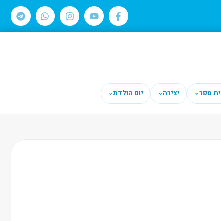
ית ספר
יצירה
יום הולדת
⌄
⌄
⌄