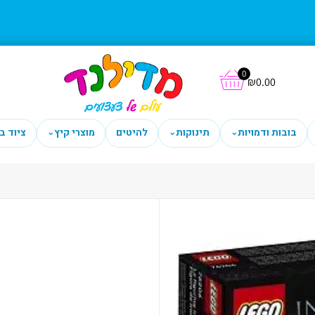
0
₪
0.00
בובות ודמויות
תינוקות
להיטים
מוצרי קיץ
ציוד ב
⌄
⌄
⌄