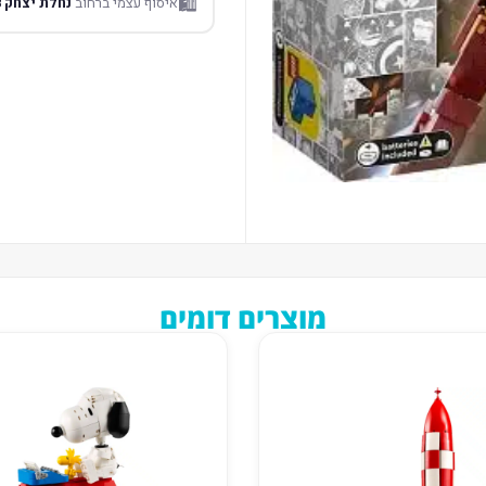
🛍️
איסוף עצמי ברחוב
נחלת יצחק 18 תל אביב
מוצרים דומים