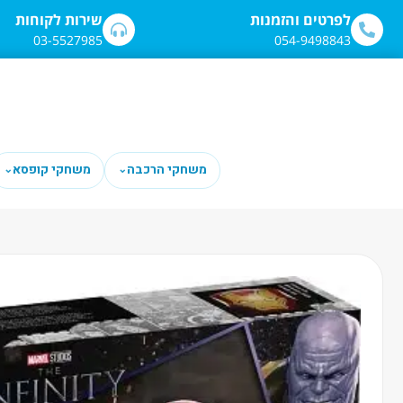
לתוכן
לפרטים והזמנות
שירות לקוחות
03-5527985
054-9498843
משחקי הרכבה
משחקי קופסא
⌄
⌄