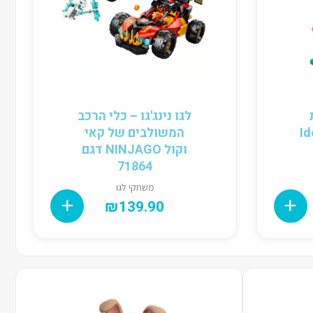
לגו נינג'גו – כלי הרכב
י Ideas
המשולבים של קאי
וקול NINJAGO דגם
71864
משחקי לגו
₪
139.90