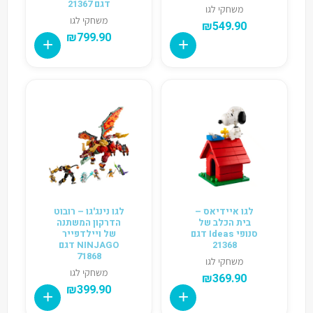
דגם 21367
משחקי לגו
משחקי לגו
₪
549.90
₪
799.90
לגו איידיאס –
לגו נינג'גו – רובוט
בית הכלב של
הדרקון המשתנה
סנופי Ideas דגם
של ויילדפייר
21368
NINJAGO דגם
71868
משחקי לגו
משחקי לגו
₪
369.90
₪
399.90