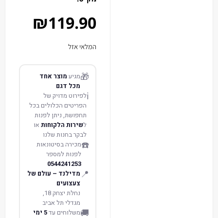
₪
119.90
המלאי אזל
🎁
מגיע
מוצר אחד
מכל דגם
ℹ️
לפירוט מדויק של
הפריטים הכלולים בכל
תחפושת, ניתן לפנות
ל
שירות הלקוחות
או
לבקר בחנות שלנו
☎️
מכירה בסיטונאות
לפנות למספר
0544241253
📍
מדילנד – עולם של
צעצועים
נחלת יצחק 18,
מגדלי תל אביב
🚚
משלוחים עד
5 ימי