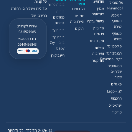
אודותינו
סל קניות
פלימובייל -
ספר
בובות פרווה
Playmobil
מגזין
מדיניות משלוחים והחזרה
כלי כתיבה
בובות
צעצועים
דיאמנט
החשבון שלי
יומנים
מסרטים
משחקי
ביטול עסקה
ואירגוניות
וסדרות
שירות לקוחות:
יצירה
מדיניות
תיקים
בובות ty
03-5527985
משחקי
פרטיות
בובת קריי
גם בווטסאפ:
יצירה
תקנון אתר
בייבי - Cry
054-9498843
פוקסמיינד
שאלות
Baby
רבנסבורגר
ותשובות
ריינבוקורן
Ravensburger
צור קשר
המשחקים
של חיים
שפיר
פאזלים
לגו - Lego
הרכבות
ישראטויס
קודקוד
© 2026 מדילנד. כל הזכויות