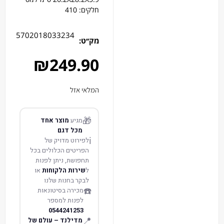
חלקים: 410
5702018033234
מק׳׳ט:
₪
249.90
המלאי אזל
🎁
מגיע
מוצר אחד
מכל דגם
ℹ️
לפירוט מדויק של
הפריטים הכלולים בכל
תחפושת, ניתן לפנות
ל
שירות הלקוחות
או
לבקר בחנות שלנו
☎️
מכירה בסיטונאות
לפנות למספר
0544241253
📍
מדילנד – עולם של