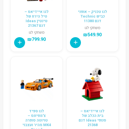
לגו טכניק – אופני
לגו איידיאס –
כביש Technic
טיל הירח של
דגם 11380
טינטין Ideas
דגם 21367
משחקי לגו
משחקי לגו
₪
549.90
₪
799.90
לגו איידיאס –
לגו ספיד
בית הכלב של
צ'מפיונס –
סנופי Ideas דגם
טויוטה סופרה
21368
MK4 מהיר ועצבני