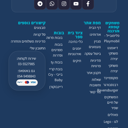
מפת אתר
קישורים נוספים
משחקים
קופסא
דף הבית
מבצעים
והרכבה
ציוד בית
בובות
אודותינו
סל קניות
פלימובייל -
ספר
בובות פרווה
Playmobil
מגזין
מדיניות משלוחים והחזרה
כלי כתיבה
בובות
צעצועים
דיאמנט
החשבון שלי
יומנים
מסרטים
משחקי
ביטול עסקה
ואירגוניות
וסדרות
שירות לקוחות:
יצירה
מדיניות
תיקים
בובות ty
03-5527985
משחקי
פרטיות
בובת קריי
גם בווטסאפ:
יצירה
תקנון אתר
בייבי - Cry
054-9498843
פוקסמיינד
שאלות
Baby
רבנסבורגר
ותשובות
ריינבוקורן
Ravensburger
צור קשר
המשחקים
של חיים
שפיר
פאזלים
לגו - Lego