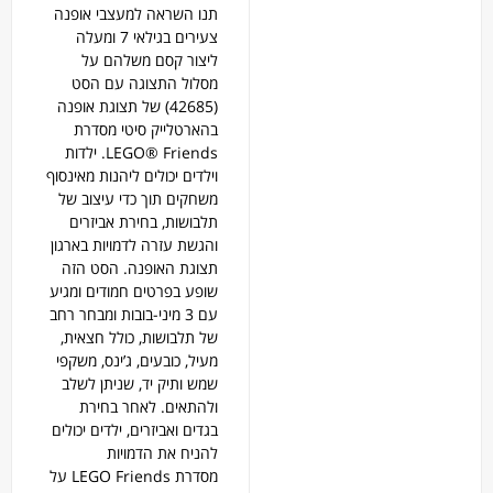
תנו השראה למעצבי אופנה
צעירים בגילאי 7 ומעלה
ליצור קסם משלהם על
מסלול התצוגה עם הסט
(42685) של תצוגת אופנה
בהארטלייק סיטי מסדרת
LEGO® Friends. ילדות
וילדים יכולים ליהנות מאינסוף
משחקים תוך כדי עיצוב של
תלבושות, בחירת אביזרים
והגשת עזרה לדמויות בארגון
תצוגת האופנה. הסט הזה
שופע בפרטים חמודים ומגיע
עם 3 מיני-בובות ומבחר רחב
של תלבושות, כולל חצאית,
מעיל, כובעים, ג’ינס, משקפי
שמש ותיק יד, שניתן לשלב
ולהתאים. לאחר בחירת
בגדים ואביזרים, ילדים יכולים
להניח את הדמויות
מסדרת
LEGO
Friends על