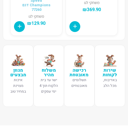
Speed
משחקי לגו
Champions דגם
₪
369.90
77260
משחקי לגו
₪
129.90
שירות
רכישה
משלוח
מגוון
לקוחות
מאובטחת
מהיר
מבצעים
באדיבות,
תשלומים
ישר עד בית
איכות
מכל הלב
מאובטחים
הלקוח תוך 4
מצוינת
ימי עסקים
במחיר טוב