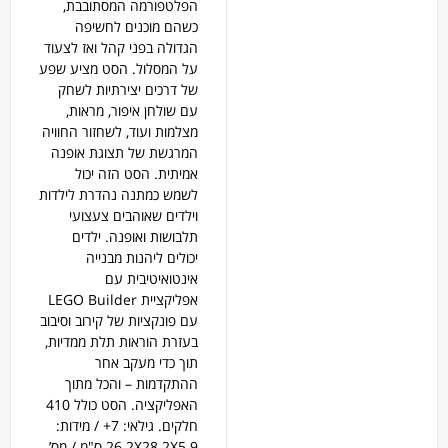
הפלטפורמה המסתובבת,
כשהם מוכנים לחשיפה
הגדולה בפני קהל ואז לצעוד
על המסלול. הסט מציע שפע
של דרכים יצירתיות לשחק
עם שולחן איפור, מראות,
מצלמות ועוד, לשחזור החוויה
המרגשת של תצוגת אופנה
אמיתית. הסט הזה יכול
לשמש כמתנה נהדרת לילדות
וילדים שאוהבים צעצועי
תלבושות ואופנה. ילדים
יכולים ליהנות מבנייה
אינטואיטיבית עם
אפליקציית
Builder
LEGO
עם פונקציות של קירוב וסיבוב
בעזרת הוראות תלת ממדיות,
תוך כדי מעקב אחר
ההתקדמות – והכל מתוך
האפליקציה. הסט כולל 410
חלקים. גילאי: 7+ / מידות:
26.2X28.2X5.9 ס"מ / מס’