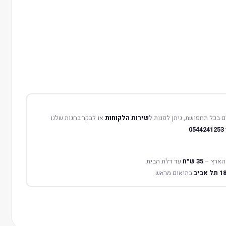
 בכל תחפושת, ניתן לפנות ל
שירות הלקוחות
או לבקר בחנות שלנו
0544241253
הארץ –
35 ש״ח
עד דלת הבית
בתיאום מראש