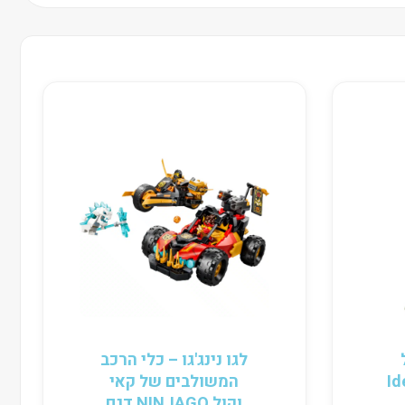
לגו נינג'גו – כלי הרכב
ין Ideas
המשולבים של קאי
וקול NINJAGO דגם