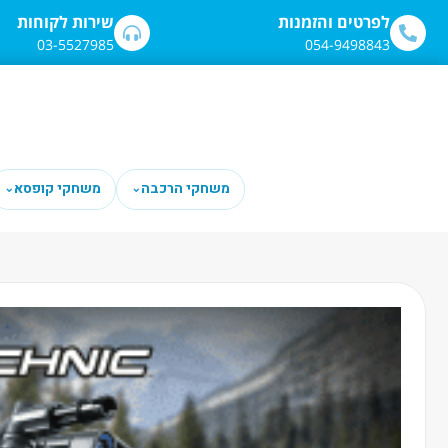
לתוכן
לפרטים והזמנות
שירות לקוחות
03-5527985
054-9498843
משחקי הרכבה
משחקי קופסא
⌄
⌄