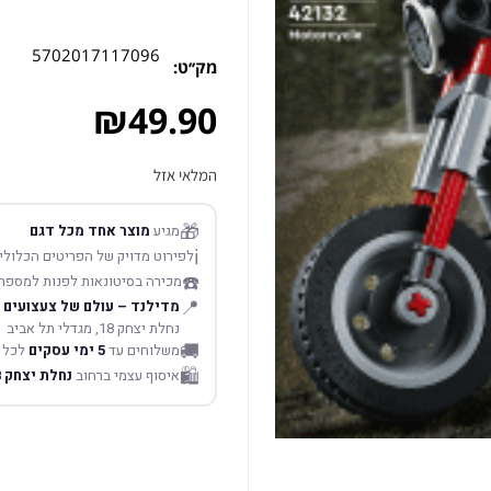
5702017117096
מק׳׳ט:
₪
49.90
המלאי אזל
🎁
מגיע
מוצר אחד מכל דגם
ℹ️
לפירוט מדויק של הפריטים הכלולים
☎️
מכירה בסיטונאות לפנות למספר
📍
מדילנד – עולם של צעצועים
נחלת יצחק 18, מגדלי תל אביב
🚚
משלוחים עד
5 ימי עסקים
לכל 
🛍️
איסוף עצמי ברחוב
נחלת יצחק 18 תל אביב