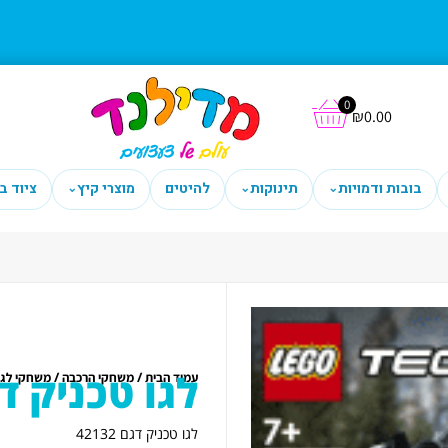
0
₪
0.00
בובות ודמויות
תינוקות
להיטים
מוצרי קיץ
ציוד ב
⌄
⌄
⌄
לגו טכניק דגם 2
/
/
עמוד הבית
משחקי הרכבה
משחקי לגו
לגו טכניק דגם 42132