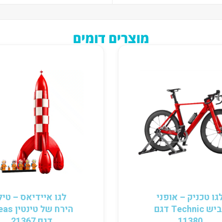
מוצרים דומים
גו טכניק – אופני
לגו איידיאס – טיל
כביש Technic דגם
הירח של טינט
11380
דגם 21367