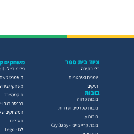
ציוד בית ספר
משחקים קו
כלי כתיבה
פלימובייל - Playmobil
יומנים ואירגוניות
דיאמנט משחק
תיקים
משחקי יצירה
בובות
פוקסמיינד
בובות פרווה
רבנסבורגר Ravensburger
בובות מסרטים וסדרות
המשחקים של 
בובות ty
פאזלים
בובת קריי בייבי - Cry Baby
לגו - Lego
ריינבוקורן