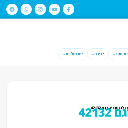
ית ספר
יצירה
יום הולדת
⌄
⌄
⌄
4213
/ לגו טכניק דגם 42132