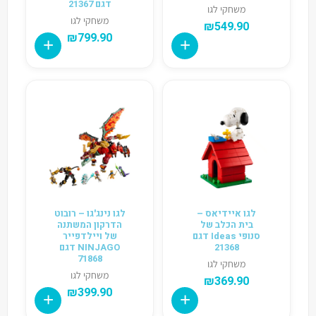
דגם 21367
משחקי לגו
משחקי לגו
₪
549.90
₪
799.90
לגו איידיאס –
לגו נינג'גו – רובוט
בית הכלב של
הדרקון המשתנה
סנופי Ideas דגם
של ויילדפייר
21368
NINJAGO דגם
71868
משחקי לגו
משחקי לגו
₪
369.90
₪
399.90