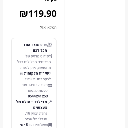
₪
119.90
המלאי אזל
🎁
מגיע
מוצר אחד
מכל דגם
ℹ️
לפירוט מדויק של
הפריטים הכלולים בכל
תחפושת, ניתן לפנות
ל
שירות הלקוחות
או
לבקר בחנות שלנו
☎️
מכירה בסיטונאות
לפנות למספר
0544241253
📍
מדילנד – עולם של
צעצועים
נחלת יצחק 18,
מגדלי תל אביב
🚚
משלוחים עד
5 ימי