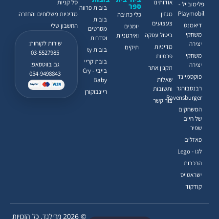
אודותינו
סל קניות
פלימובייל -
ספר
בובות פרווה
Playmobil
מגזין
מדיניות משלוחים והחזרה
כלי כתיבה
בובות
צעצועים
דיאמנט
החשבון שלי
יומנים
מסרטים
משחקי
ביטול עסקה
ואירגוניות
וסדרות
שירות לקוחות:
יצירה
מדיניות
תיקים
בובות ty
03-5527985
משחקי
פרטיות
בובת קריי
גם בווטסאפ:
יצירה
תקנון אתר
בייבי - Cry
054-9498843
פוקסמיינד
שאלות
Baby
רבנסבורגר
ותשובות
ריינבוקורן
Ravensburger
צור קשר
המשחקים
של חיים
שפיר
פאזלים
לגו - Lego
הרכבות
ישראטויס
קודקוד
© 2026 מדילנד. כל הזכויות