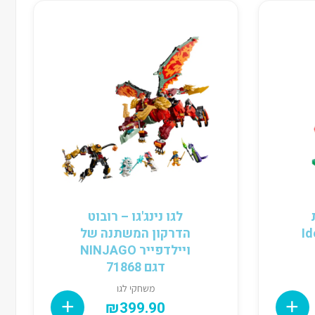
לגו נינג'גו – רובוט
י Ideas
הדרקון המשתנה של
ויילדפייר NINJAGO
דגם 71868
משחקי לגו
₪
399.90