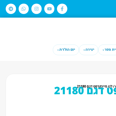
ית ספר
יצירה
יום הולדת
⌄
⌄
⌄
גם 21180
/ לגו מיינקרפט דגם 21180