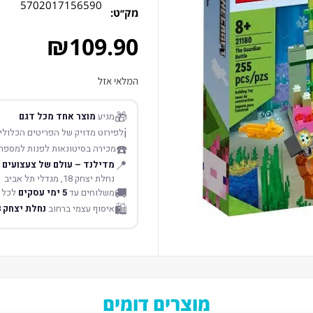
5702017156590
מק׳׳ט:
₪
109.90
המלאי אזל
🎁
מגיע
מוצר אחד מכל דגם
ℹ️
לפירוט מדויק של הפריטים הכלולים
☎️
מכירה בסיטונאות לפנות למספר
📍
מדילנד – עולם של צעצועים
נחלת יצחק 18, מגדלי תל אביב
🚚
משלוחים עד
5 ימי עסקים
לכל 
🛍️
איסוף עצמי ברחוב
נחלת יצחק 18 תל אביב
מוצרים דומים