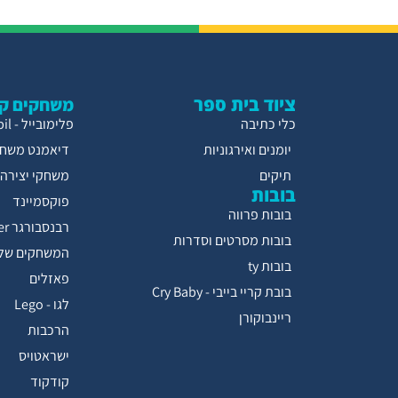
ציוד בית ספר
משחקים קו
כלי כתיבה
פלימובייל - Playmobil
יומנים ואירגוניות
דיאמנט משחק
תיקים
משחקי יצירה
בובות
פוקסמיינד
בובות פרווה
רבנסבורגר Ravensburger
בובות מסרטים וסדרות
המשחקים של 
בובות ty
פאזלים
בובת קריי בייבי - Cry Baby
לגו - Lego
ריינבוקורן
הרכבות
ישראטויס
קודקוד