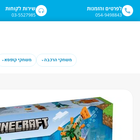
לתוכן
לפרטים והזמנות
שירות לקוחות
03-5527985
054-9498843
משחקי הרכבה
משחקי קופסא
⌄
⌄