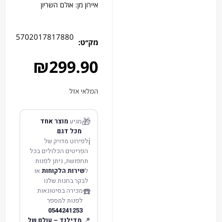
איירון מן: אולם השריון
5702017817880
מק׳׳ט:
₪
299.90
המלאי אזל
🎁
מגיע
מוצר אחד
מכל דגם
ℹ️
לפירוט מדויק של
הפריטים הכלולים בכל
תחפושת, ניתן לפנות
ל
שירות הלקוחות
או
לבקר בחנות שלנו
☎️
מכירה בסיטונאות
לפנות למספר
0544241253
📍
מדילנד – עולם של