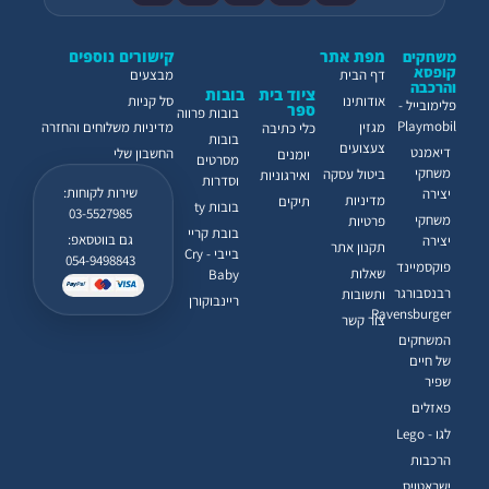
מפת אתר
קישורים נוספים
משחקים
קופסא
דף הבית
מבצעים
והרכבה
ציוד בית
בובות
אודותינו
סל קניות
פלימובייל -
ספר
בובות פרווה
Playmobil
מגזין
מדיניות משלוחים והחזרה
כלי כתיבה
בובות
צעצועים
דיאמנט
החשבון שלי
יומנים
מסרטים
משחקי
ביטול עסקה
ואירגוניות
וסדרות
שירות לקוחות:
יצירה
מדיניות
תיקים
בובות ty
03-5527985
משחקי
פרטיות
בובת קריי
גם בווטסאפ:
יצירה
תקנון אתר
בייבי - Cry
054-9498843
פוקסמיינד
שאלות
Baby
רבנסבורגר
ותשובות
ריינבוקורן
Ravensburger
צור קשר
המשחקים
של חיים
שפיר
פאזלים
לגו - Lego
הרכבות
ישראטויס