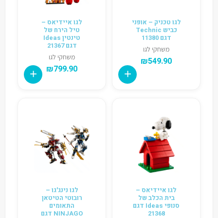
לגו טכניק – אופני
לגו איידיאס –
כביש Technic
טיל הירח של
דגם 11380
טינטין Ideas
דגם 21367
משחקי לגו
משחקי לגו
₪
549.90
₪
799.90
לגו איידיאס –
לגו נינג'גו –
בית הכלב של
רובוטי הטיטאן
סנופי Ideas דגם
התאומים
21368
NINJAGO דגם