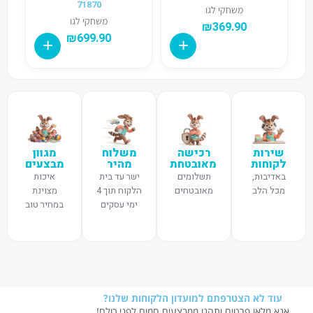
71870
משחקי לגו
משחקי לגו
₪
369.90
₪
699.90
שירות
רכישה
משלוח
מגוון
לקוחות
מאובטחת
מהיר
מבצעים
באדיבות,
תשלומים
ישר עד בית
איכות
מכל הלב
מאובטחים
הלקוח תוך 4
מצוינת
ימי עסקים
במחיר טוב
עוד לא הצטרפתם למועדון הלקוחות שלנו?
אנא מלאו פרטים ותהנו ממבצעים חמים לפני כולם!