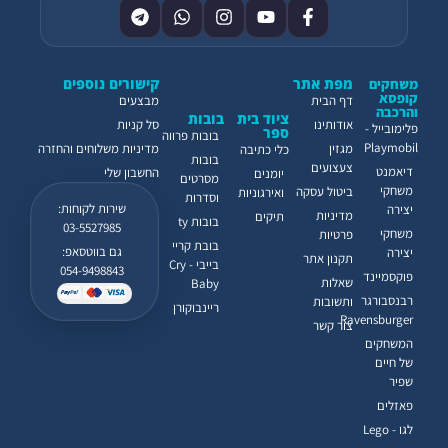
מפת אתר
קישורים נוספים
משחקים
קופסא
דף הבית
מבצעים
והרכבה
ציוד בית
בובות
אודותינו
סל קניות
פלימובייל -
ספר
בובות פרווה
Playmobil
מגזין
מדיניות משלוחים והחזרה
כלי כתיבה
בובות
צעצועים
דיאמנט
החשבון שלי
יומנים
מסרטים
משחקי
ביטול עסקה
ואירגוניות
וסדרות
שירות לקוחות:
יצירה
מדיניות
תיקים
בובות ty
03-5527985
משחקי
פרטיות
בובת קריי
גם בווטסאפ:
יצירה
תקנון אתר
בייבי - Cry
054-9498843
פוקסמיינד
שאלות
Baby
רבנסבורגר
ותשובות
ריינבוקורן
Ravensburger
צור קשר
המשחקים
של חיים
שפיר
פאזלים
לגו - Lego