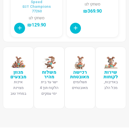
Speed
משחקי לגו
Champions דגם
₪
369.90
77260
משחקי לגו
₪
129.90
שירות
רכישה
משלוח
מגוון
לקוחות
מאובטחת
מהיר
מבצעים
באדיבות,
תשלומים
ישר עד בית
איכות
מכל הלב
מאובטחים
הלקוח תוך 4
מצוינת
ימי עסקים
במחיר טוב