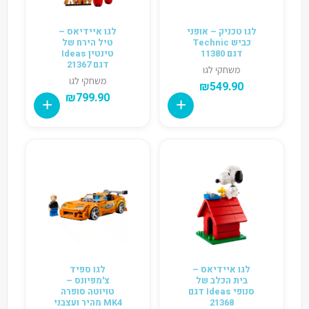
לגו טכניק – אופני
לגו איידיאס –
כביש Technic
טיל הירח של
דגם 11380
טינטין Ideas
דגם 21367
משחקי לגו
משחקי לגו
₪
549.90
₪
799.90
לגו איידיאס –
לגו ספיד
בית הכלב של
צ'מפיונס –
סנופי Ideas דגם
טויוטה סופרה
21368
MK4 מהיר ועצבני