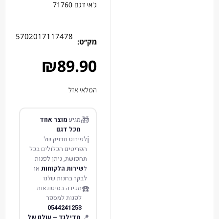
ג'אי דגם 71760
5702017117478
מק׳׳ט:
₪
89.90
המלאי אזל
🎁
מגיע
מוצר אחד
מכל דגם
ℹ️
לפירוט מדויק של
הפריטים הכלולים בכל
תחפושת, ניתן לפנות
ל
שירות הלקוחות
או
לבקר בחנות שלנו
☎️
מכירה בסיטונאות
לפנות למספר
0544241253
📍
מדילנד – עולם של