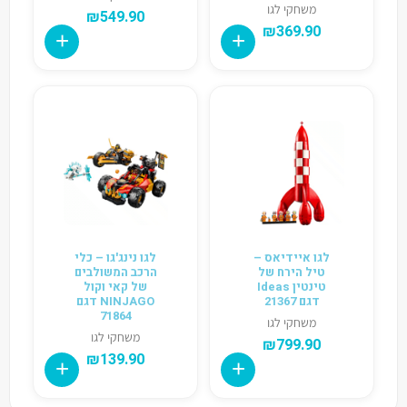
משחקי לגו
₪
549.90
₪
369.90
לגו איידיאס –
לגו נינג'גו – כלי
טיל הירח של
הרכב המשולבים
טינטין Ideas
של קאי וקול
דגם 21367
NINJAGO דגם
71864
משחקי לגו
משחקי לגו
₪
799.90
₪
139.90