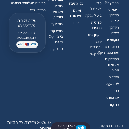
Playmobil
מגזין
מדיניות משלוחים והחזרה
כלי כתיבה
בובות
צעצועים
דיאמנט
החשבון שלי
יומנים
מסרטים
משחקי
ביטול עסקה
ואירגוניות
וסדרות
שירות לקוחות:
יצירה
מדיניות
תיקים
בובות ty
03-5527985
משחקי
פרטיות
בובת קריי
גם בווטסאפ:
יצירה
תקנון אתר
בייבי - Cry
054-9498843
פוקסמיינד
שאלות
Baby
רבנסבורגר
ותשובות
ריינבוקורן
Ravensburger
צור קשר
המשחקים
של חיים
שפיר
פאזלים
לגו - Lego
הרכבות
ישראטויס
קודקוד
© 2026 מדילנד. כל הזכויות
הצהרת נגישות
משלוח מהיר
wolt
שמורות.