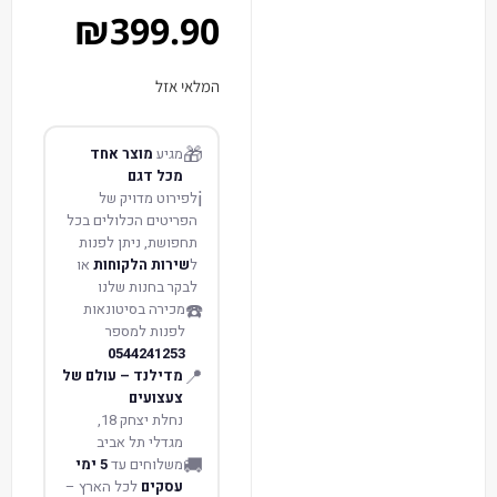
₪
399.90
המלאי אזל
🎁
מגיע
מוצר אחד
מכל דגם
ℹ️
לפירוט מדויק של
הפריטים הכלולים בכל
תחפושת, ניתן לפנות
ל
שירות הלקוחות
או
לבקר בחנות שלנו
☎️
מכירה בסיטונאות
לפנות למספר
0544241253
📍
מדילנד – עולם של
צעצועים
נחלת יצחק 18,
מגדלי תל אביב
🚚
משלוחים עד
5 ימי
עסקים
לכל הארץ –