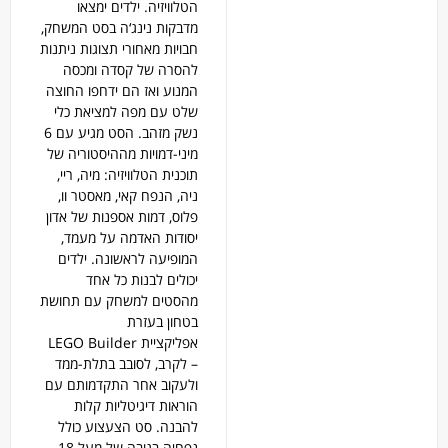
הטלוויזיה. ילדים ימצאו
מדבקות נינג‘ה בסט המשחק,
חבויות מאחורי תצוגות ניתנות
להסרה של קסדה ומכסה
המנוע ואז הם ידחפו החוצה
שלט עם מפה למציאת כלי
נשק מזהב. הסט מגיע עם 6
מיני-דמויות מההיסטוריה של
תוכנית הטלוויזיה: מיה, ריי,
ניה, הנפח קאי, מאסטר וו,
פלוס, דמות אספנות של אדון
יסודות האדמה על מעמד,
המופיעה לראשונה. ילדים
יכולים לבנות כל אחד
מהסטים למשחק עם תחושת
בטחון בעזרת
אפליקציית
Builder
LEGO
– לקרב, לסובב בתלת-ממד
ולעקוב אחר התקדמותם עם
הוראות דיגיטליות קלות
להבנה. סט הצעצוע כולל
נפחיה בגובה של מעל 18