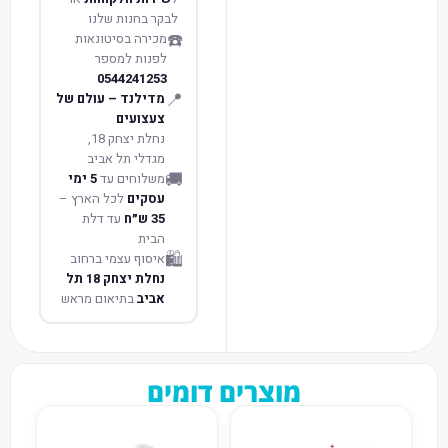
לבקר בחנות שלנו
☎️
מכירה בסיטונאות
לפנות למספר
0544241253
📍
מדילנד – עולם של
צעצועים
נחלת יצחק 18,
מגדלי תל אביב
🚚
משלוחים עד
5 ימי
עסקים
לכל הארץ –
35 ש״ח
עד דלת
הבית
🛍️
איסוף עצמי ברחוב
נחלת יצחק 18 תל
אביב
בתיאום מראש
מוצרים דומים