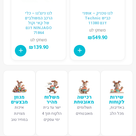
לגו טכניק – אופני
לגו נינג'גו – כלי
כביש Technic
הרכב המשולבים
דגם 11380
של קאי וקול
NINJAGO דגם
משחקי לגו
71864
₪
549.90
משחקי לגו
₪
139.90
שירות
רכישה
משלוח
מגוון
לקוחות
מאובטחת
מהיר
מבצעים
באדיבות,
תשלומים
ישר עד בית
איכות
מכל הלב
מאובטחים
הלקוח תוך 4
מצוינת
ימי עסקים
במחיר טוב