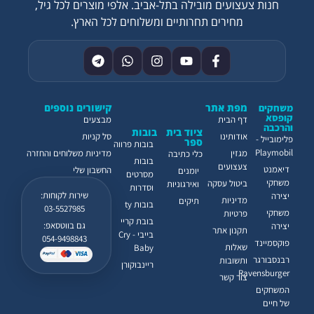
חנות צעצועים מובילה בתל-אביב. אלפי מוצרים לכל גיל,
מחירים תחרותיים ומשלוחים לכל הארץ.
מפת אתר
קישורים נוספים
משחקים
קופסא
דף הבית
מבצעים
והרכבה
ציוד בית
בובות
אודותינו
סל קניות
פלימובייל -
ספר
בובות פרווה
Playmobil
מגזין
מדיניות משלוחים והחזרה
כלי כתיבה
בובות
צעצועים
דיאמנט
החשבון שלי
יומנים
מסרטים
משחקי
ביטול עסקה
ואירגוניות
וסדרות
שירות לקוחות:
יצירה
מדיניות
תיקים
בובות ty
03-5527985
משחקי
פרטיות
בובת קריי
גם בווטסאפ:
יצירה
תקנון אתר
בייבי - Cry
054-9498843
פוקסמיינד
שאלות
Baby
רבנסבורגר
ותשובות
ריינבוקורן
Ravensburger
צור קשר
המשחקים
של חיים