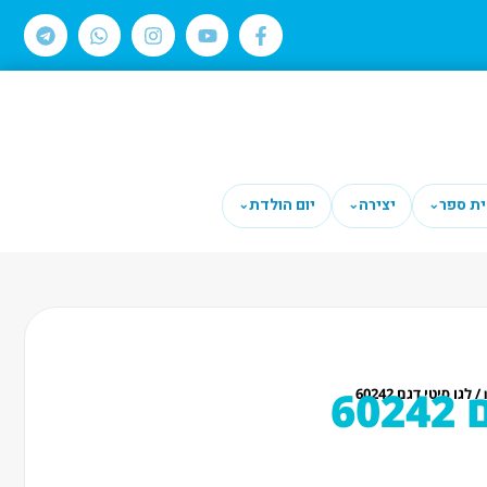
ית ספר
יצירה
יום הולדת
⌄
⌄
⌄
60
/ לגו סיטי דגם 60242