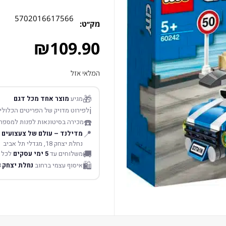
5702016617566
מק׳׳ט:
₪
109.90
המלאי אזל
🎁
מגיע
מוצר אחד מכל דגם
ℹ️
לפירוט מדויק של הפריטים הכלולים
☎️
מכירה בסיטונאות לפנות למספר
📍
מדילנד – עולם של צעצועים
נחלת יצחק 18, מגדלי תל אביב
🚚
משלוחים עד
5 ימי עסקים
לכל 
🛍️
איסוף עצמי ברחוב
נחלת יצחק 18 תל אביב