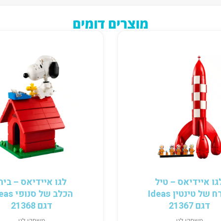
מוצרים דומים
גו איידיאס – טיל
לגו איידיאס – בית
הירח של טינטין Ideas
הכלב של סנופ
דגם 21367
דגם 21368
משחקי לגו
משחקי לגו