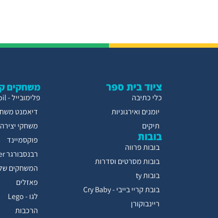
ציוד בית ספר
משחקים קו
כלי כתיבה
פלימובייל - Playmobil
יומנים ואירגוניות
דיאמנט משחק
תיקים
משחקי יצירה
בובות
פוקסמיינד
בובות פרווה
רבנסבורגר Ravensburger
בובות מסרטים וסדרות
המשחקים של 
בובות ty
פאזלים
בובת קריי בייבי - Cry Baby
לגו - Lego
ריינבוקורן
הרכבות