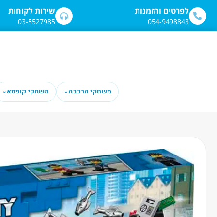
לתוכן
לפרטים והזמנות
שירות לקוחות
03-5527985
054-9498843
משחקי הרכבה
משחקי קופסא
⌄
⌄