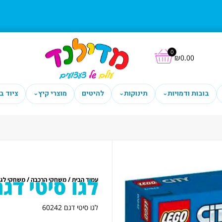
0
₪
0.00
בובות ודמויות
תינוקות
להיטים
מוצרי קיץ
ציוד ב
⌄
⌄
⌄
לגו סיטי דגם 242
/
/
עמוד הבית
משחקי הרכבה
משחקי לגו
לגו סיטי דגם 60242