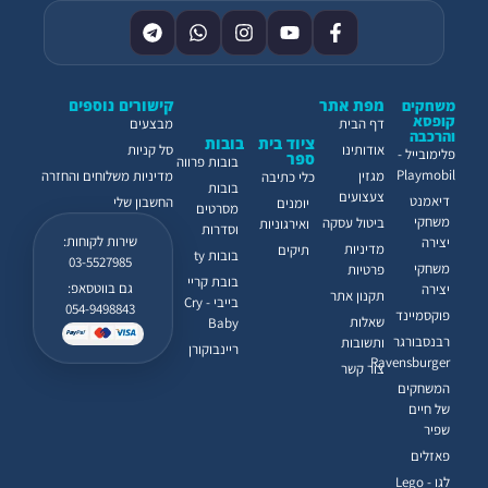
מפת אתר
קישורים נוספים
משחקים
קופסא
דף הבית
מבצעים
והרכבה
ציוד בית
בובות
אודותינו
סל קניות
פלימובייל -
ספר
בובות פרווה
Playmobil
מגזין
מדיניות משלוחים והחזרה
כלי כתיבה
בובות
צעצועים
דיאמנט
החשבון שלי
יומנים
מסרטים
משחקי
ביטול עסקה
ואירגוניות
וסדרות
שירות לקוחות:
יצירה
מדיניות
תיקים
בובות ty
03-5527985
משחקי
פרטיות
בובת קריי
גם בווטסאפ:
יצירה
תקנון אתר
בייבי - Cry
054-9498843
פוקסמיינד
שאלות
Baby
רבנסבורגר
ותשובות
ריינבוקורן
Ravensburger
צור קשר
המשחקים
של חיים
שפיר
פאזלים
לגו - Lego