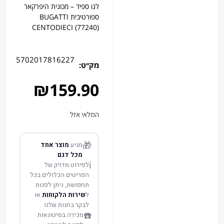
לגו ספיד – מכונית היפרקאר
ספורטיבית BUGATTI
CENTODIECI (77240)
5702017816227
מק׳׳ט:
₪
159.90
המלאי אזל
🎁
מגיע
מוצר אחד
מכל דגם
ℹ️
לפירוט מדויק של
הפריטים הכלולים בכל
תחפושת, ניתן לפנות
ל
שירות הלקוחות
או
לבקר בחנות שלנו
☎️
מכירה בסיטונאות