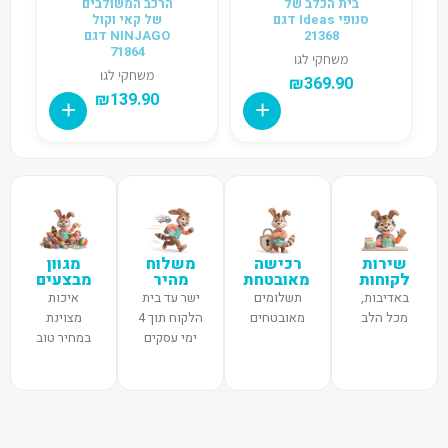
בית הכלב של
הרכב המשולבים
סנופי Ideas דגם
של קאי וקול
21368
NINJAGO דגם
71864
משחקי לגו
משחקי לגו
₪
369.90
₪
139.90
שירות
רכישה
משלוח
מגוון
לקוחות
מאובטחת
מהיר
מבצעים
באדיבות,
תשלומים
ישר עד בית
איכות
מכל הלב
מאובטחים
הלקוח תוך 4
מצוינת
ימי עסקים
במחיר טוב