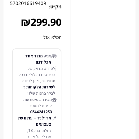
5702016619409
מק׳׳ט:
₪
299.90
המלאי אזל
🎁
מגיע
מוצר אחד
מכל דגם
ℹ️
לפירוט מדויק של
הפריטים הכלולים בכל
תחפושת, ניתן לפנות
ל
שירות הלקוחות
או
לבקר בחנות שלנו
☎️
מכירה בסיטונאות
לפנות למספר
0544241253
📍
מדילנד – עולם של
צעצועים
נחלת יצחק 18,
מגדלי תל אביב