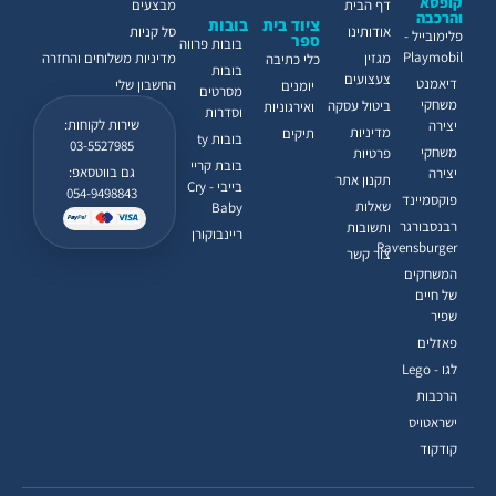
קופסא
דף הבית
מבצעים
והרכבה
ציוד בית
בובות
אודותינו
סל קניות
פלימובייל -
ספר
בובות פרווה
Playmobil
מגזין
מדיניות משלוחים והחזרה
כלי כתיבה
בובות
צעצועים
דיאמנט
החשבון שלי
יומנים
מסרטים
משחקי
ביטול עסקה
ואירגוניות
וסדרות
שירות לקוחות:
יצירה
מדיניות
תיקים
בובות ty
03-5527985
משחקי
פרטיות
בובת קריי
גם בווטסאפ:
יצירה
תקנון אתר
בייבי - Cry
054-9498843
פוקסמיינד
שאלות
Baby
רבנסבורגר
ותשובות
ריינבוקורן
Ravensburger
צור קשר
המשחקים
של חיים
שפיר
פאזלים
לגו - Lego
הרכבות
ישראטויס
קודקוד