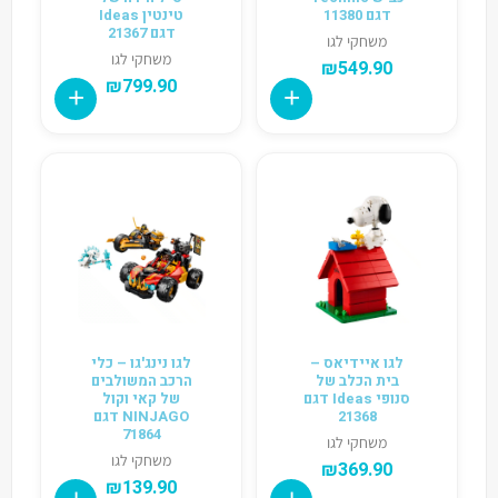
דגם 11380
טינטין Ideas
דגם 21367
משחקי לגו
משחקי לגו
₪
549.90
₪
799.90
לגו איידיאס –
לגו נינג'גו – כלי
בית הכלב של
הרכב המשולבים
סנופי Ideas דגם
של קאי וקול
21368
NINJAGO דגם
71864
משחקי לגו
משחקי לגו
₪
369.90
₪
139.90