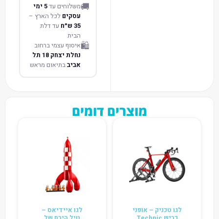
🚚
משלוחים עד
5 ימי
עסקים
לכל הארץ –
35 ש״ח
עד דלת
הבית
🛍️
איסוף עצמי ברחוב
נחלת יצחק 18 תל
אביב
בתיאום מראש
מוצרים דומים
לגו טכניק – אופני
לגו איידיאס –
כביש Technic
טיל הירח של