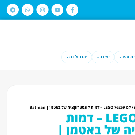
ית ספר
יצירה
יום הולדת
⌄
⌄
⌄
/ לגו LEGO 76259 – דמות קונסטרוקציה של באטמן | Batman
לגו LEGO 76259 – דמות
ה של באטמן |