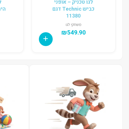
לגו טכניק – אופני
ל
כביש Technic דגם
11380
משחקי לגו
₪
549.90