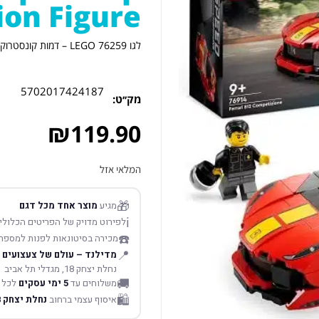
on Figure
לגו LEGO 76259 – דמות קונסטרוקציה של באטמן | Batman Construction Figure
5702017424187
מק׳׳ט:
₪
119.90
המלאי אזל
🎁
מגיע
מוצר אחד מכל דגם
ℹ️
לפירוט מדויק של הפריטים הכלולים
☎️
מכירה בסיטונאות לפנות למספר
📍
מדילנד – עולם של צעצועים
נחלת יצחק 18, מגדלי תל אביב
🚚
משלוחים עד
5 ימי עסקים
לכל 
🛍️
איסוף עצמי ברחוב
נחלת יצחק 18 תל אביב