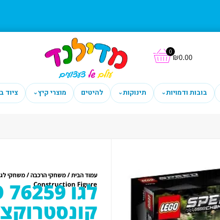
0
₪
0.00
בובות ודמויות
תינוקות
להיטים
מוצרי קיץ
ציוד ב
⌄
⌄
⌄
/
/
עמוד הבית
משחקי הרכבה
משחקי לגו
Construction Figure
קונסטרוקצי