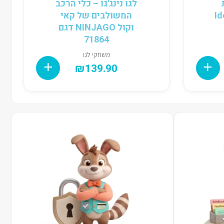
לגו נינג'גו – כלי הרכב
י Ideas
המשולבים של קאי
וקול NINJAGO דגם
71864
משחקי לגו
₪
139.90