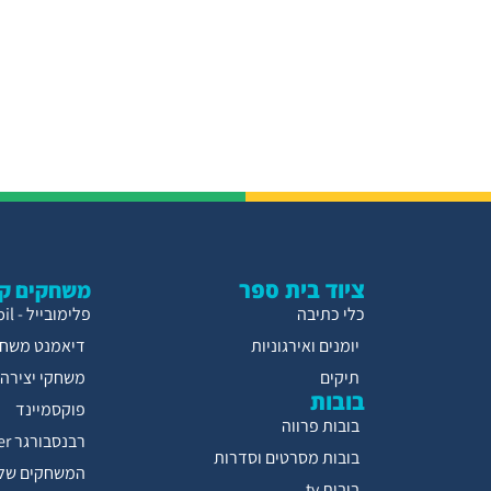
ציוד בית ספר
משחקים קו
כלי כתיבה
פלימובייל - Playmobil
יומנים ואירגוניות
דיאמנט משחק
תיקים
משחקי יצירה
בובות
פוקסמיינד
בובות פרווה
רבנסבורגר Ravensburger
בובות מסרטים וסדרות
המשחקים של 
בובות ty