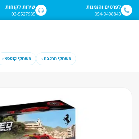
לתוכן
לפרטים והזמנות
שירות לקוחות
03-5527985
054-9498843
משחקי הרכבה
משחקי קופסא
⌄
⌄