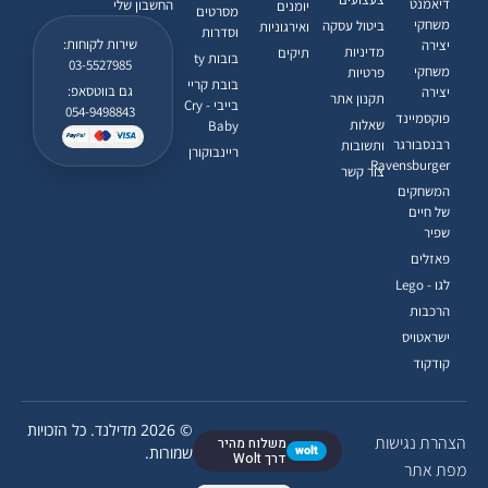
דיאמנט
החשבון שלי
יומנים
מסרטים
משחקי
ביטול עסקה
ואירגוניות
וסדרות
שירות לקוחות:
יצירה
מדיניות
תיקים
בובות ty
03-5527985
משחקי
פרטיות
בובת קריי
גם בווטסאפ:
יצירה
תקנון אתר
בייבי - Cry
054-9498843
פוקסמיינד
שאלות
Baby
רבנסבורגר
ותשובות
ריינבוקורן
Ravensburger
צור קשר
המשחקים
של חיים
שפיר
פאזלים
לגו - Lego
הרכבות
ישראטויס
קודקוד
© 2026 מדילנד. כל הזכויות
הצהרת נגישות
משלוח מהיר
wolt
שמורות.
דרך Wolt
מפת אתר