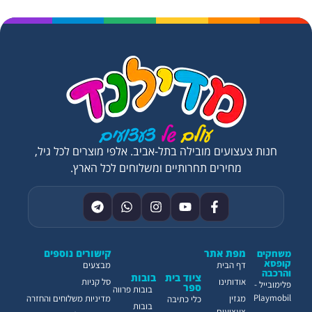
חנות צעצועים מובילה בתל-אביב. אלפי מוצרים לכל גיל,
מחירים תחרותיים ומשלוחים לכל הארץ.
מפת אתר
קישורים נוספים
משחקים
קופסא
דף הבית
מבצעים
והרכבה
ציוד בית
בובות
אודותינו
סל קניות
פלימובייל -
ספר
בובות פרווה
Playmobil
מגזין
מדיניות משלוחים והחזרה
כלי כתיבה
בובות
צעצועים