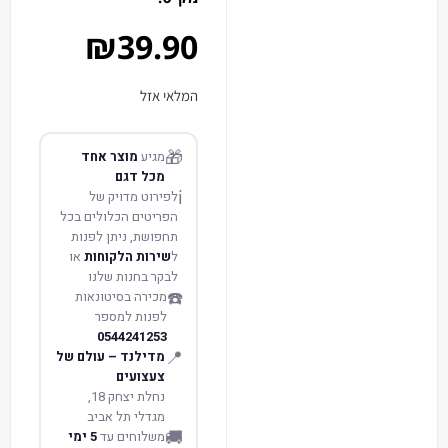
₪
39.90
המלאי אזל
🎁
מגיע
מוצר אחד
מכל דגם
ℹ️
לפירוט מדויק של
הפריטים הכלולים בכל
תחפושת, ניתן לפנות
ל
שירות הלקוחות
או
לבקר בחנות שלנו
☎️
מכירה בסיטונאות
לפנות למספר
0544241253
📍
מדילנד – עולם של
צעצועים
נחלת יצחק 18,
מגדלי תל אביב
🚚
משלוחים עד
5 ימי