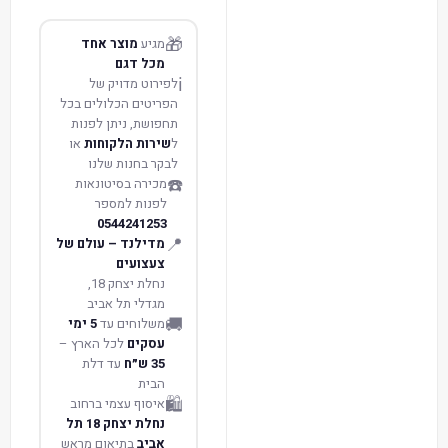
🎁
מגיע
מוצר אחד
מכל דגם
ℹ️
לפירוט מדויק של
הפריטים הכלולים בכל
תחפושת, ניתן לפנות
ל
שירות הלקוחות
או
לבקר בחנות שלנו
☎️
מכירה בסיטונאות
לפנות למספר
0544241253
📍
מדילנד – עולם של
צעצועים
נחלת יצחק 18,
מגדלי תל אביב
🚚
משלוחים עד
5 ימי
עסקים
לכל הארץ –
35 ש״ח
עד דלת
הבית
🛍️
איסוף עצמי ברחוב
נחלת יצחק 18 תל
אביב
בתיאום מראש