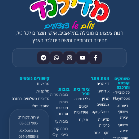
חנות צעצועים מובילה בתל-אביב. אלפי מוצרים לכל גיל,
מחירים תחרותיים ומשלוחים לכל הארץ.
מפת אתר
קישורים נוספים
משחקים
קופסא
דף הבית
מבצעים
והרכבה
ציוד בית
בובות
אודותינו
סל קניות
פלימובייל -
ספר
בובות פרווה
Playmobil
מגזין
מדיניות משלוחים והחזרה
כלי כתיבה
בובות
צעצועים
דיאמנט
החשבון שלי
יומנים
מסרטים
משחקי
ביטול עסקה
ואירגוניות
וסדרות
שירות לקוחות:
יצירה
מדיניות
תיקים
בובות ty
03-5527985
משחקי
פרטיות
בובת קריי
גם בווטסאפ:
יצירה
תקנון אתר
בייבי - Cry
054-9498843
פוקסמיינד