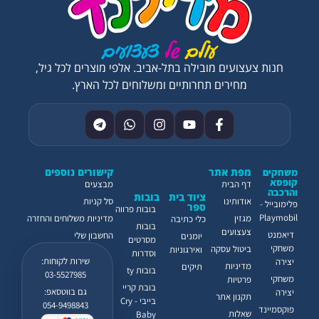
חנות צעצועים מובילה בתל-אביב. אלפי מוצרים לכל גיל,
מחירים תחרותיים ומשלוחים לכל הארץ.
מפת אתר
קישורים נוספים
משחקים
קופסא
דף הבית
מבצעים
והרכבה
ציוד בית
בובות
אודותינו
סל קניות
פלימובייל -
ספר
בובות פרווה
Playmobil
מגזין
מדיניות משלוחים והחזרה
כלי כתיבה
בובות
צעצועים
דיאמנט
החשבון שלי
יומנים
מסרטים
משחקי
ביטול עסקה
ואירגוניות
וסדרות
שירות לקוחות:
יצירה
מדיניות
תיקים
בובות ty
03-5527985
משחקי
פרטיות
בובת קריי
גם בווטסאפ:
יצירה
תקנון אתר
בייבי - Cry
054-9498843
פוקסמיינד
שאלות
Baby