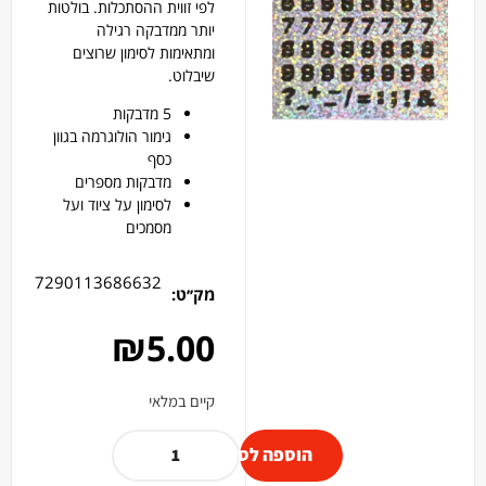
לפי זווית ההסתכלות. בולטות
יותר ממדבקה רגילה
ומתאימות לסימון שרוצים
שיבלוט.
5 מדבקות
גימור הולוגרמה בגוון
כסף
מדבקות מספרים
לסימון על ציוד ועל
מסמכים
7290113686632
מק׳׳ט:
₪
5.00
קיים במלאי
הוספה לסל