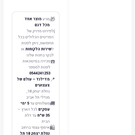
🎁
מגיע
מוצר אחד
מכל דגם
ℹ️
לפירוט מדויק של
הפריטים הכלולים בכל
תחפושת, ניתן לפנות
ל
שירות הלקוחות
או
לבקר בחנות שלנו
☎️
מכירה בסיטונאות
לפנות למספר
0544241253
📍
מדילנד – עולם של
צעצועים
נחלת יצחק 18,
מגדלי תל אביב
🚚
משלוחים עד
5 ימי
עסקים
לכל הארץ –
35 ש״ח
עד דלת
הבית
🛍️
איסוף עצמי ברחוב
נחלת יצחק 18 תל