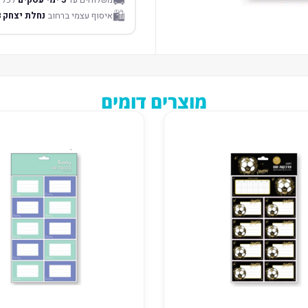
🚚
🛍️
איסוף עצמי ברחוב
נחלת יצחק 18 תל אביב
מוצרים דומים