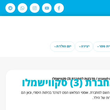
ית ספר
יצירה
יום הולדת
⌄
⌄
⌄
 סקווישמלו
/ מדבקות למחברת (3) סקווישמלו
 למחברת
 השם למחברת. אוספי הפלאש הפכו לטרנד בכיתות היסודי, וכאן הם
ת של הילד.