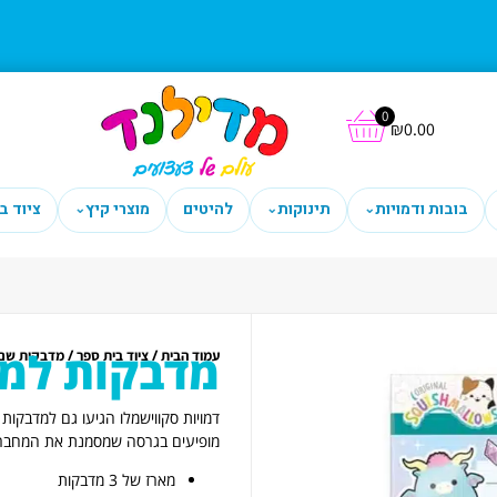
0
₪
0.00
בובות ודמויות
תינוקות
להיטים
מוצרי קיץ
ציוד ב
⌄
⌄
⌄
מדבקות למחברת (3)
/
/
עמוד הבית
ציוד בית ספר
מדבקות שם
דמויות סקווישמלו הגיעו גם למדבקות
מופיעים בגרסה שמסמנת את המחברו
מארז של 3 מדבקות