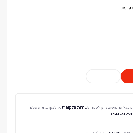
דפדפת
 בכל תחפושת, ניתן לפנות ל
שירות הלקוחות
או לבקר בחנות שלנו
0544241253
הארץ –
35 ש״ח
עד דלת הבית