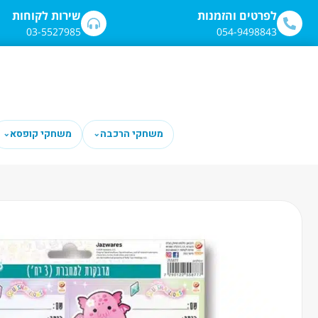
לתוכן
לפרטים והזמנות
שירות לקוחות
03-5527985
054-9498843
משחקי הרכבה
משחקי קופסא
⌄
⌄