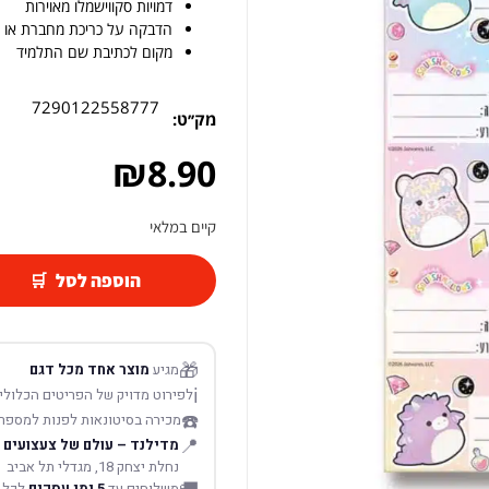
דמויות סקווישמלו מאוירות
הדבקה על כריכת מחברת או 
מקום לכתיבת שם התלמיד
7290122558777
מק׳׳ט:
₪
8.90
קיים במלאי
הוספה לסל
🎁
מגיע
מוצר אחד מכל דגם
ℹ️
לפירוט מדויק של הפריטים הכלולים
☎️
מכירה בסיטונאות לפנות למספר
📍
מדילנד – עולם של צעצועים
נחלת יצחק 18, מגדלי תל אביב
משלוחים עד
5 ימי עסקים
לכל 