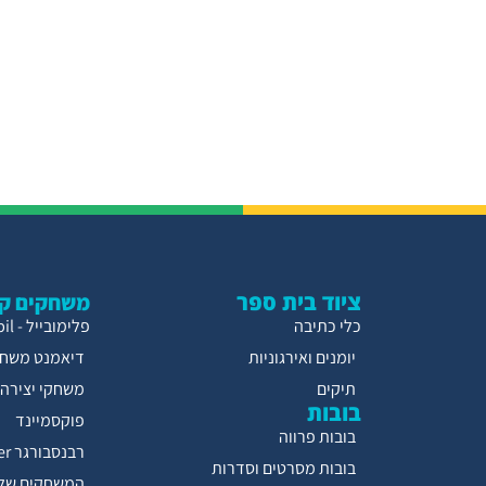
ציוד בית ספר
משחקים קו
כלי כתיבה
פלימובייל - Playmobil
יומנים ואירגוניות
דיאמנט משחק
תיקים
משחקי יצירה
בובות
פוקסמיינד
בובות פרווה
רבנסבורגר Ravensburger
בובות מסרטים וסדרות
המשחקים של 