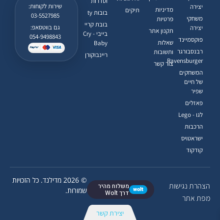
וסדרות
שירות לקוחות:
יצירה
מדיניות
תיקים
בובות ty
03-5527985
משחקי
פרטיות
בובת קריי
גם בווטסאפ:
יצירה
תקנון אתר
בייבי - Cry
054-9498843
פוקסמיינד
שאלות
Baby
רבנסבורגר
ותשובות
ריינבוקורן
Ravensburger
צור קשר
המשחקים
של חיים
שפיר
פאזלים
לגו - Lego
הרכבות
ישראטויס
קודקוד
© 2026 מדילנד. כל הזכויות
הצהרת נגישות
משלוח מהיר
wolt
שמורות.
דרך Wolt
מפת אתר
יצירת קשר