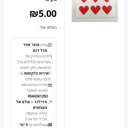
₪
5.00
המלאי אזל
🎁
מגיע
מוצר אחד
מכל דגם
ℹ️
לפירוט מדויק של
הפריטים הכלולים בכל
תחפושת, ניתן לפנות
ל
שירות הלקוחות
או
לבקר בחנות שלנו
☎️
מכירה בסיטונאות
לפנות למספר
0544241253
📍
מדילנד – עולם של
צעצועים
נחלת יצחק 18,
מגדלי תל אביב
🚚
משלוחים עד
5 ימי