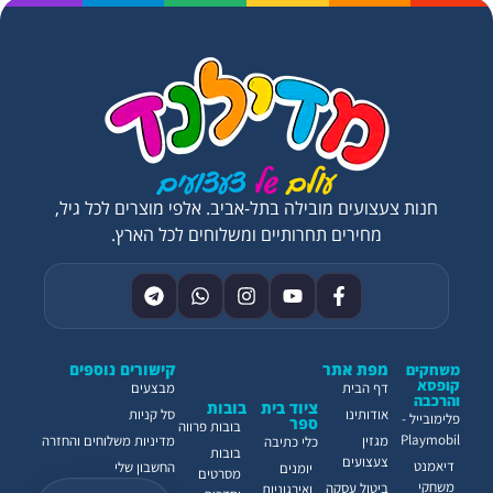
חנות צעצועים מובילה בתל-אביב. אלפי מוצרים לכל גיל,
מחירים תחרותיים ומשלוחים לכל הארץ.
מפת אתר
קישורים נוספים
משחקים
קופסא
דף הבית
מבצעים
והרכבה
ציוד בית
בובות
אודותינו
סל קניות
פלימובייל -
ספר
בובות פרווה
Playmobil
מגזין
מדיניות משלוחים והחזרה
כלי כתיבה
בובות
צעצועים
דיאמנט
החשבון שלי
יומנים
מסרטים
משחקי
ביטול עסקה
ואירגוניות