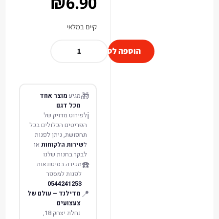
₪
6.90
קיים במלאי
הוספה לסל
🎁
מגיע
מוצר אחד
מכל דגם
ℹ️
לפירוט מדויק של
הפריטים הכלולים בכל
תחפושת, ניתן לפנות
ל
שירות הלקוחות
או
לבקר בחנות שלנו
☎️
מכירה בסיטונאות
לפנות למספר
0544241253
📍
מדילנד – עולם של
צעצועים
נחלת יצחק 18,