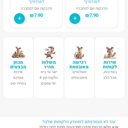
לסנדוויץ'
לסנדוויץ'
מדבקות שם למחברת
מדבקות שם למחברת
₪
7.90
₪
7.90
שירות
רכישה
משלוח
מגוון
לקוחות
מאובטחת
מהיר
מבצעים
באדיבות,
תשלומים
ישר עד בית
איכות
מכל הלב
מאובטחים
הלקוח תוך 4
מצוינת
ימי עסקים
במחיר טוב
עוד לא הצטרפתם למועדון הלקוחות שלנו?
אנא מלאו פרטים ותהנו ממבצעים חמים לפני כולם!