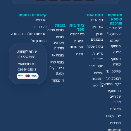
מפת אתר
קישורים נוספים
משחקים
קופסא
דף הבית
מבצעים
והרכבה
ציוד בית
בובות
אודותינו
סל קניות
פלימובייל -
ספר
בובות פרווה
Playmobil
מגזין
מדיניות משלוחים והחזרה
כלי כתיבה
בובות
צעצועים
דיאמנט
החשבון שלי
יומנים
מסרטים
משחקי
ביטול עסקה
ואירגוניות
וסדרות
שירות לקוחות:
יצירה
מדיניות
תיקים
בובות ty
03-5527985
משחקי
פרטיות
בובת קריי
גם בווטסאפ:
יצירה
תקנון אתר
בייבי - Cry
054-9498843
פוקסמיינד
שאלות
Baby
רבנסבורגר
ותשובות
ריינבוקורן
Ravensburger
צור קשר
המשחקים
של חיים
שפיר
פאזלים
לגו - Lego
הרכבות
ישראטויס