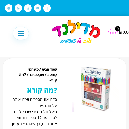
לתוכן
0
₪
0.0
/
עמוד הבית
משחקי
/
/ ?מה
קופסא
פוקסמיינד
קורא
?מה קורא
סדרו את הספרים ואזנו אותם
על המדפים!
פאזל תלת-ממדי שבו עליכם
לסדר עד 12 ספרים וחתול
אחד חכם, כך שהמדף העליון