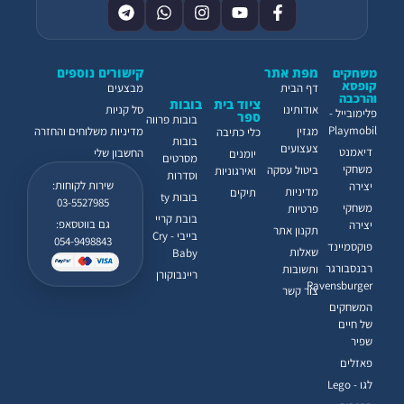
מפת אתר
קישורים נוספים
משחקים
קופסא
דף הבית
מבצעים
והרכבה
ציוד בית
בובות
אודותינו
סל קניות
פלימובייל -
ספר
בובות פרווה
Playmobil
מגזין
מדיניות משלוחים והחזרה
כלי כתיבה
בובות
צעצועים
דיאמנט
החשבון שלי
יומנים
מסרטים
משחקי
ביטול עסקה
ואירגוניות
וסדרות
שירות לקוחות:
יצירה
מדיניות
תיקים
בובות ty
03-5527985
משחקי
פרטיות
בובת קריי
גם בווטסאפ:
יצירה
תקנון אתר
בייבי - Cry
054-9498843
פוקסמיינד
שאלות
Baby
רבנסבורגר
ותשובות
ריינבוקורן
Ravensburger
צור קשר
המשחקים
של חיים
שפיר
פאזלים
לגו - Lego