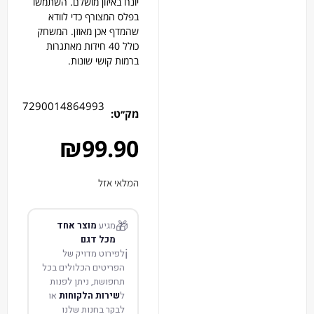
יונח באיזון מושלם. השתמשו
בפלס המצורף כדי לוודא
שהמדף אכן מאוזן. המשחק
כולל 40 חידות מאתגרות
ברמות קושי שונות.
7290014864993
מק׳׳ט:
₪
99.90
המלאי אזל
🎁
מגיע
מוצר אחד
מכל דגם
ℹ️
לפירוט מדויק של
הפריטים הכלולים בכל
תחפושת, ניתן לפנות
ל
שירות הלקוחות
או
לבקר בחנות שלנו