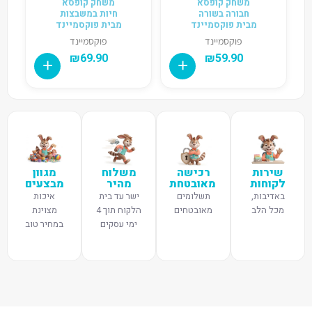
משחק קופסא
משחק קופסא
חבורה בשורה
חיות במשבצות
מבית פוקסמיינד
מבית פוקסמיינד
פוקסמיינד
פוקסמיינד
₪
69.90
₪
59.90
שירות
רכישה
משלוח
מגוון
לקוחות
מאובטחת
מהיר
מבצעים
באדיבות,
תשלומים
ישר עד בית
איכות
מכל הלב
מאובטחים
הלקוח תוך 4
מצוינת
ימי עסקים
במחיר טוב