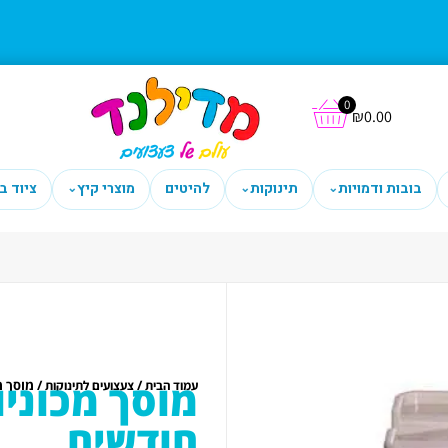
0
₪
0.00
בובות ודמויות
תינוקות
להיטים
מוצרי קיץ
ציוד ב
⌄
⌄
⌄
/
/ מוסך מכו
עמוד הבית
צעצועים לתינוקות
חודשים