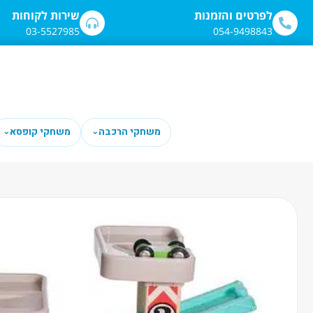
לתוכן
לפרטים והזמנות
שירות לקוחות
03-5527985
054-9498843
משחקי הרכבה
משחקי קופסא
⌄
⌄