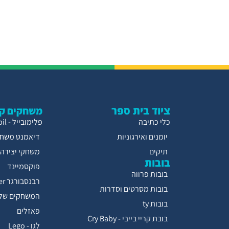
ציוד בית ספר
משחקים קו
כלי כתיבה
פלימובייל - Playmobil
יומנים ואירגוניות
דיאמנט משחק
תיקים
משחקי יצירה
בובות
פוקסמיינד
בובות פרווה
רבנסבורגר Ravensburger
בובות מסרטים וסדרות
המשחקים של 
בובות ty
פאזלים
בובת קריי בייבי - Cry Baby
לגו - Lego