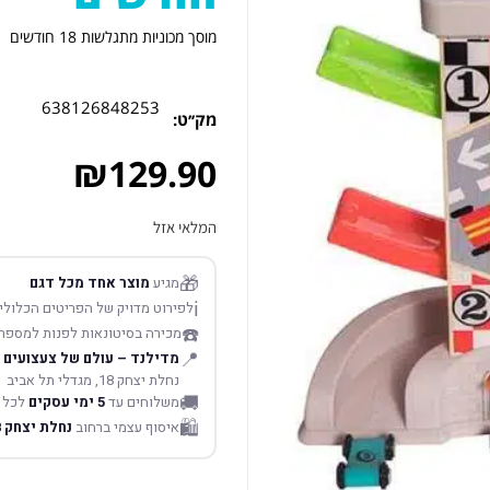
מוסך מכוניות מתגלשות 18 חודשים
638126848253
מק׳׳ט:
₪
129.90
המלאי אזל
🎁
מגיע
מוצר אחד מכל דגם
ℹ️
לפירוט מדויק של הפריטים הכלולים
☎️
מכירה בסיטונאות לפנות למספר
📍
מדילנד – עולם של צעצועים
נחלת יצחק 18, מגדלי תל אביב
🚚
משלוחים עד
5 ימי עסקים
לכל 
🛍️
איסוף עצמי ברחוב
נחלת יצחק 18 תל אביב