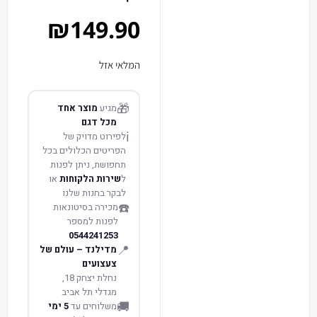
₪
149.90
המלאי אזל
🎁
מגיע
מוצר אחד
מכל דגם
ℹ️
לפירוט מדויק של
הפריטים הכלולים בכל
תחפושת, ניתן לפנות
ל
שירות הלקוחות
או
לבקר בחנות שלנו
☎️
מכירה בסיטונאות
לפנות למספר
0544241253
📍
מדילנד – עולם של
צעצועים
נחלת יצחק 18,
מגדלי תל אביב
🚚
משלוחים עד
5 ימי