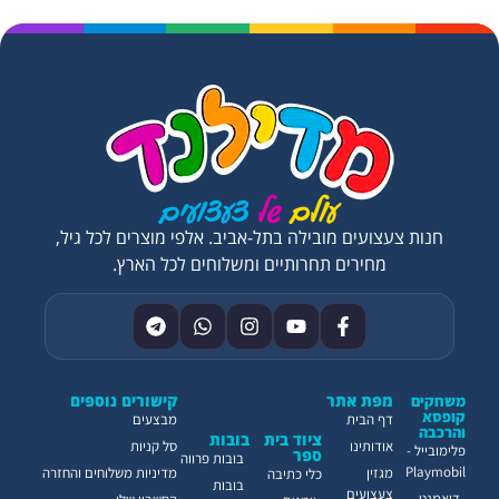
חנות צעצועים מובילה בתל-אביב. אלפי מוצרים לכל גיל,
מחירים תחרותיים ומשלוחים לכל הארץ.
מפת אתר
קישורים נוספים
משחקים
קופסא
דף הבית
מבצעים
והרכבה
ציוד בית
בובות
אודותינו
סל קניות
פלימובייל -
ספר
בובות פרווה
Playmobil
מגזין
מדיניות משלוחים והחזרה
כלי כתיבה
בובות
צעצועים
דיאמנט