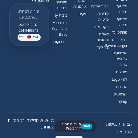
החשבון שלי
יומנים
מסרטים
משחקי
ביטול עסקה
ואירגוניות
וסדרות
שירות לקוחות:
יצירה
מדיניות
תיקים
בובות ty
03-5527985
משחקי
פרטיות
בובת קריי
גם בווטסאפ:
יצירה
תקנון אתר
בייבי - Cry
054-9498843
פוקסמיינד
שאלות
Baby
רבנסבורגר
ותשובות
ריינבוקורן
Ravensburger
צור קשר
המשחקים
של חיים
שפיר
פאזלים
לגו - Lego
הרכבות
ישראטויס
קודקוד
© 2026 מדילנד. כל הזכויות
הצהרת נגישות
משלוח מהיר
wolt
שמורות.
דרך Wolt
מפת אתר