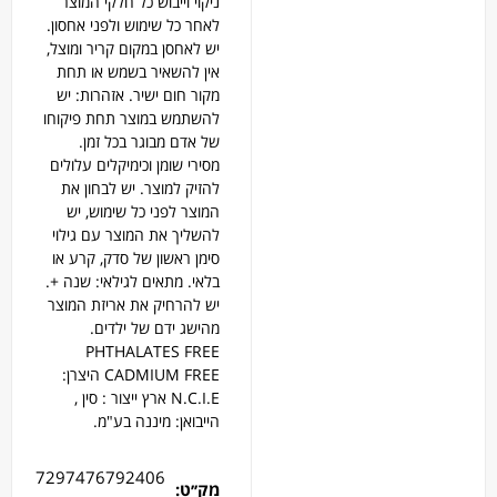
ניקוי וייבוש כל חלקי המוצר
לאחר כל שימוש ולפני אחסון.
יש לאחסן במקום קריר ומוצל,
אין להשאיר בשמש או תחת
מקור חום ישיר. אזהרות: יש
להשתמש במוצר תחת פיקוחו
של אדם מבוגר בכל זמן.
מסירי שומן וכימיקלים עלולים
להזיק למוצר. יש לבחון את
המוצר לפני כל שימוש, יש
להשליך את המוצר עם גילוי
סימן ראשון של סדק, קרע או
בלאי. מתאים לגילאי: שנה +.
יש להרחיק את אריזת המוצר
מהישג ידם של ילדים.
PHTHALATES FREE
CADMIUM FREE היצרן:
N.C.I.E ארץ ייצור : סין ,
הייבואן: מיננה בע"מ.
7297476792406
מק׳׳ט: