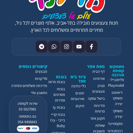
חנות צעצועים מובילה בתל-אביב. אלפי מוצרים לכל גיל,
מחירים תחרותיים ומשלוחים לכל הארץ.
מפת אתר
קישורים נוספים
משחקים
קופסא
דף הבית
מבצעים
והרכבה
ציוד בית
בובות
אודותינו
סל קניות
פלימובייל -
ספר
בובות פרווה
Playmobil
מגזין
מדיניות משלוחים והחזרה
כלי כתיבה
בובות
צעצועים
דיאמנט
החשבון שלי
יומנים
מסרטים
משחקי
ביטול עסקה
ואירגוניות
וסדרות
שירות לקוחות:
יצירה
מדיניות
תיקים
בובות ty
03-5527985
משחקי
פרטיות
בובת קריי
גם בווטסאפ:
יצירה
תקנון אתר
בייבי - Cry
054-9498843
פוקסמיינד
שאלות
Baby
רבנסבורגר
ותשובות
ריינבוקורן