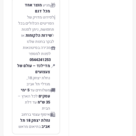
🎁
מגיע
מוצר אחד
מכל דגם
ℹ️
לפירוט מדויק של
הפריטים הכלולים בכל
תחפושת, ניתן לפנות
ל
שירות הלקוחות
או
לבקר בחנות שלנו
☎️
מכירה בסיטונאות
לפנות למספר
0544241253
📍
מדילנד – עולם של
צעצועים
נחלת יצחק 18,
מגדלי תל אביב
🚚
משלוחים עד
5 ימי
עסקים
לכל הארץ –
35 ש״ח
עד דלת
הבית
🛍️
איסוף עצמי ברחוב
נחלת יצחק 18 תל
אביב
בתיאום מראש