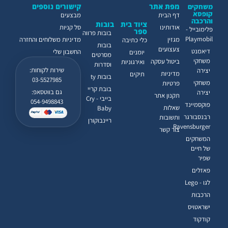
מפת אתר
קישורים נוספים
משחקים
קופסא
דף הבית
מבצעים
והרכבה
ציוד בית
בובות
אודותינו
סל קניות
פלימובייל -
ספר
בובות פרווה
Playmobil
מגזין
מדיניות משלוחים והחזרה
כלי כתיבה
בובות
צעצועים
דיאמנט
החשבון שלי
יומנים
מסרטים
משחקי
ביטול עסקה
ואירגוניות
וסדרות
שירות לקוחות:
יצירה
מדיניות
תיקים
בובות ty
03-5527985
משחקי
פרטיות
בובת קריי
גם בווטסאפ:
יצירה
תקנון אתר
בייבי - Cry
054-9498843
פוקסמיינד
שאלות
Baby
רבנסבורגר
ותשובות
ריינבוקורן
Ravensburger
צור קשר
המשחקים
של חיים
שפיר
פאזלים
לגו - Lego
הרכבות
ישראטויס
קודקוד