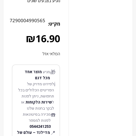
מגיע בצבעים שונים
7290004990565
מק׳׳ט:
₪
16.90
המלאי אזל
🎁
מגיע
מוצר אחד
מכל דגם
ℹ️
לפירוט מדויק של
הפריטים הכלולים בכל
תחפושת, ניתן לפנות
ל
שירות הלקוחות
או
לבקר בחנות שלנו
☎️
מכירה בסיטונאות
לפנות למספר
0544241253
📍
מדילנד – עולם של