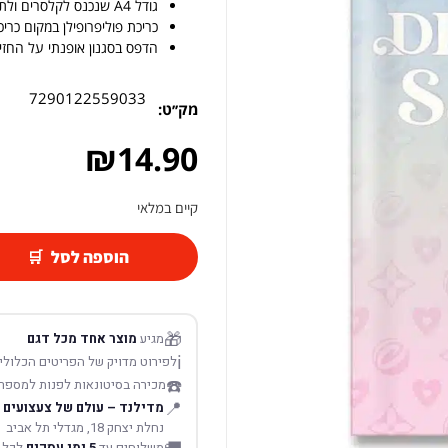
גודל A4 שנכנס לקלסרים ולתיקיות
כריכת פוליפרופילן במקום כריכ
הדפס בסגנון אופנתי על החזי
7290122559033
מק׳׳ט:
₪
14.90
קיים במלאי
הוספה לסל
🎁
מגיע
מוצר אחד מכל דגם
ℹ️
לפירוט מדויק של הפריטים הכלולים
☎️
מכירה בסיטונאות לפנות למספר
📍
מדילנד – עולם של צעצועים
נחלת יצחק 18, מגדלי תל אביב
משלוחים עד
5 ימי עסקים
לכל 