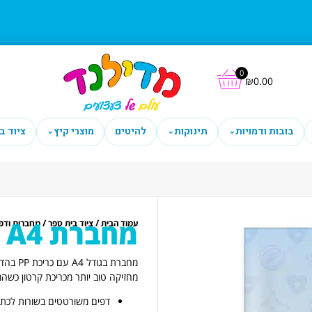
0
₪
0.00
בובות ודמויות
תינוקות
להיטים
מוצרי קיץ
ציוד ב
⌄
⌄
⌄
מחברת PP A4 שורה אופנתי
/
/
עמוד הבית
ציוד בית ספר
מחברות ודפ
מחברת 
מחזיקה טוב יותר מכריכת קרטון כשה
דפים משורטטים בשורות לכתי