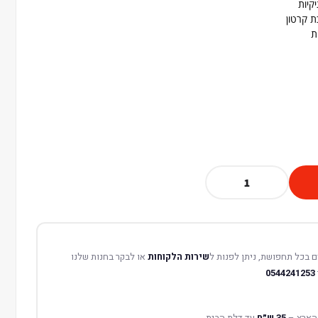
ת קרטון
ת
 בכל תחפושת, ניתן לפנות ל
שירות הלקוחות
או לבקר בחנות שלנו
0544241253
הארץ –
35 ש״ח
עד דלת הבית