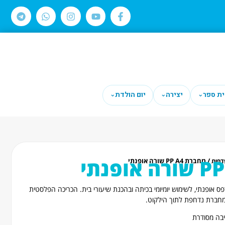
ית ספר
יצירה
יום הולדת
⌄
⌄
⌄
/ מחברת PP A4 שורה אופנתי
דפות
בגודל A4 עם כריכת PP בהדפס אופנתי, לשימוש יומיומי בכיתה ובהכנת שיעורי בית. הכריכה הפלסטית
מחברת נדחפת לתוך הילקוט.
בה מסודרת