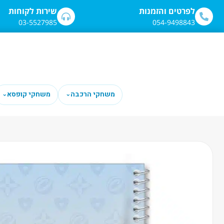
לתוכן
לפרטים והזמנות
שירות לקוחות
03-5527985
054-9498843
משחקי הרכבה
משחקי קופסא
⌄
⌄