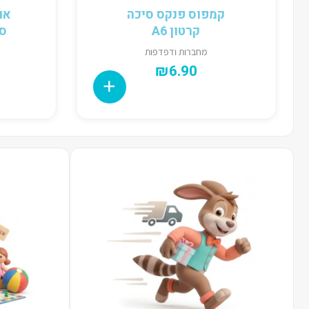
קמפוס פנקס סיכה
קרטון A6
ספיר
מחברות ודפדפות
₪
6.90