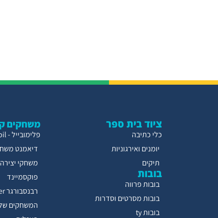
ציוד בית ספר
משחקים קו
כלי כתיבה
פלימובייל - Playmobil
יומנים ואירגוניות
דיאמנט משחק
תיקים
משחקי יצירה
בובות
פוקסמיינד
בובות פרווה
רבנסבורגר Ravensburger
בובות מסרטים וסדרות
המשחקים של 
בובות ty