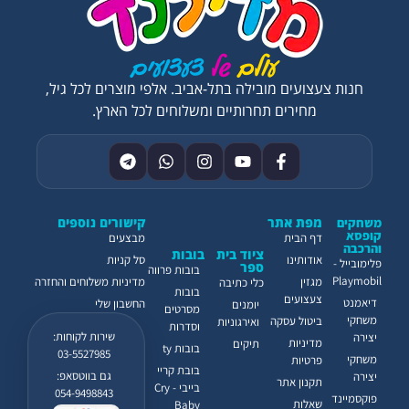
חנות צעצועים מובילה בתל-אביב. אלפי מוצרים לכל גיל,
מחירים תחרותיים ומשלוחים לכל הארץ.
מפת אתר
קישורים נוספים
משחקים
קופסא
דף הבית
מבצעים
והרכבה
ציוד בית
בובות
אודותינו
סל קניות
פלימובייל -
ספר
בובות פרווה
Playmobil
מגזין
מדיניות משלוחים והחזרה
כלי כתיבה
בובות
צעצועים
דיאמנט
החשבון שלי
יומנים
מסרטים
משחקי
ביטול עסקה
ואירגוניות
וסדרות
שירות לקוחות:
יצירה
מדיניות
תיקים
בובות ty
03-5527985
משחקי
פרטיות
בובת קריי
גם בווטסאפ:
יצירה
תקנון אתר
בייבי - Cry
054-9498843
פוקסמיינד
שאלות
Baby