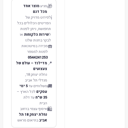
🎁
מגיע
מוצר אחד
מכל דגם
ℹ️
לפירוט מדויק של
הפריטים הכלולים בכל
תחפושת, ניתן לפנות
ל
שירות הלקוחות
או
לבקר בחנות שלנו
☎️
מכירה בסיטונאות
לפנות למספר
0544241253
📍
מדילנד – עולם של
צעצועים
נחלת יצחק 18,
מגדלי תל אביב
🚚
משלוחים עד
5 ימי
עסקים
לכל הארץ –
35 ש״ח
עד דלת
הבית
🛍️
איסוף עצמי ברחוב
נחלת יצחק 18 תל
אביב
בתיאום מראש