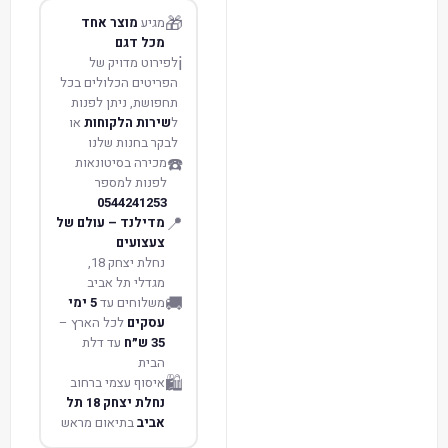
🎁
מגיע
מוצר אחד
מכל דגם
ℹ️
לפירוט מדויק של
הפריטים הכלולים בכל
תחפושת, ניתן לפנות
ל
שירות הלקוחות
או
לבקר בחנות שלנו
☎️
מכירה בסיטונאות
לפנות למספר
0544241253
📍
מדילנד – עולם של
צעצועים
נחלת יצחק 18,
מגדלי תל אביב
🚚
משלוחים עד
5 ימי
עסקים
לכל הארץ –
35 ש״ח
עד דלת
הבית
🛍️
איסוף עצמי ברחוב
נחלת יצחק 18 תל
אביב
בתיאום מראש