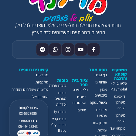
חנות צעצועים מובילה בתל-אביב. אלפי מוצרים לכל גיל,
מחירים תחרותיים ומשלוחים לכל הארץ.
מפת אתר
קישורים נוספים
משחקים
קופסא
דף הבית
מבצעים
והרכבה
ציוד בית
בובות
אודותינו
סל קניות
פלימובייל -
ספר
בובות פרווה
Playmobil
מגזין
מדיניות משלוחים והחזרה
כלי כתיבה
בובות
צעצועים
דיאמנט
החשבון שלי
יומנים
מסרטים
משחקי
ביטול עסקה
ואירגוניות
וסדרות
שירות לקוחות:
יצירה
מדיניות
תיקים
בובות ty
03-5527985
משחקי
פרטיות
בובת קריי
גם בווטסאפ:
יצירה
תקנון אתר
בייבי - Cry
054-9498843
פוקסמיינד
שאלות
Baby
רבנסבורגר
ותשובות