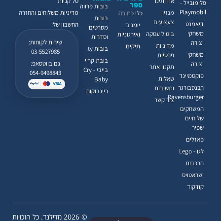
אודותינו
סל קניות
פלימובייל -
ספר
בובות פרווה
Playmobil
מגזין
מדיניות משלוחים והחזרה
כלי כתיבה
בובות
צעצועים
דיאמנט
החשבון שלי
יומנים
מסרטים
משחקי
ביטול עסקה
ואירגוניות
וסדרות
שירות לקוחות:
יצירה
מדיניות
תיקים
בובות ty
03-5527985
משחקי
פרטיות
בובת קריי
גם בווטסאפ:
יצירה
תקנון אתר
בייבי - Cry
054-9498843
פוקסמיינד
שאלות
Baby
רבנסבורגר
ותשובות
ריינבוקורן
Ravensburger
צור קשר
המשחקים
של חיים
שפיר
פאזלים
לגו - Lego
הרכבות
ישראטויס
קודקוד
© 2026 מדילנד. כל הזכויות