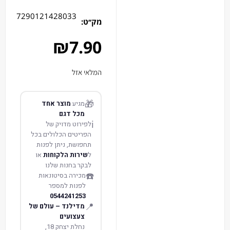
7290121428033
מק׳׳ט:
₪
7.90
המלאי אזל
🎁
מגיע
מוצר אחד
מכל דגם
ℹ️
לפירוט מדויק של
הפריטים הכלולים בכל
תחפושת, ניתן לפנות
ל
שירות הלקוחות
או
לבקר בחנות שלנו
☎️
מכירה בסיטונאות
לפנות למספר
0544241253
📍
מדילנד – עולם של
צעצועים
נחלת יצחק 18,