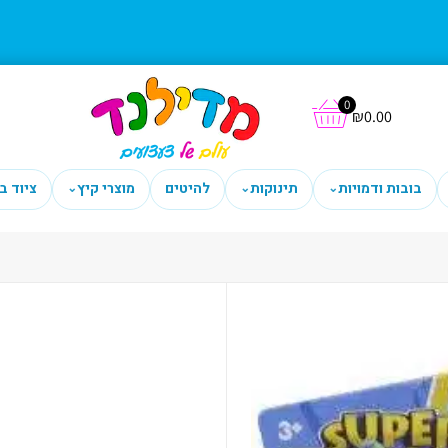
0
₪
0.00
בובות ודמויות
תינוקות
להיטים
מוצרי קיץ
ציוד ב
⌄
⌄
⌄