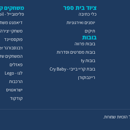
ציוד בית ספר
משחקים קו
כלי כתיבה
פלימובייל - Playmobil
יומנים ואירגוניות
דיאמנט משחק
תיקים
משחקי יצירה
בובות
פוקסמיינד
בובות פרווה
רבנסבורגר Ravensburger
בובות מסרטים וסדרות
המשחקים של 
בובות ty
פאזלים
בובת קריי בייבי - Cry Baby
לגו - Lego
ריינבוקורן
הרכבות
ישראטויס
קודקוד