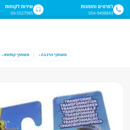
לתוכן
לפרטים והזמנות
שירות לקוחות
03-5527985
054-9498843
משחקי הרכבה
משחקי קופסא
⌄
⌄