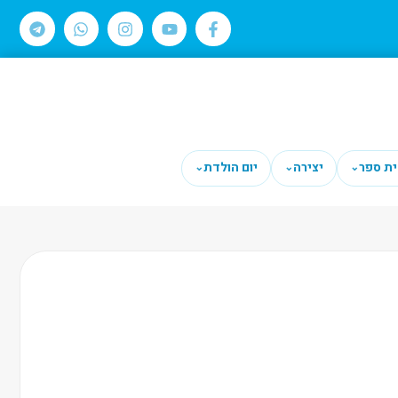
ית ספר
יצירה
יום הולדת
⌄
⌄
⌄