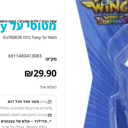
מטוסי על Tony בלוח EU760036
/
/
עמוד הבית
ילדים אוהבים
בובות ודמויו
מטוסי על Tony בלוח EU760036
6911400413083
מק׳׳ט:
₪
29.90
המלאי אזל
🎁
מגיע
מוצר אחד מכל דגם
ℹ️
לפירוט מדויק של הפריטים הכלולים
☎️
מכירה בסיטונאות לפנות למספר
📍
מדילנד – עולם של צעצועים
נחלת יצחק 18, מגדלי תל אביב