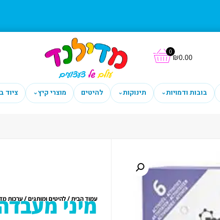
0
₪
0.00
בובות ודמויות
תינוקות
להיטים
מוצרי קיץ
ציוד ב
⌄
⌄
⌄
מיני מעבדה 
/
/
עמוד הבית
להיטים ומותגים
ערכות מדע