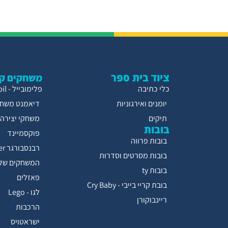
ציוד בית ספר
משחקים קו
כלי כתיבה
פלימובייל - Playmobil
יומנים ואירגוניות
דיאמנט משחק
תיקים
משחקי יצירה
בובות
פוקסמיינד
בובות פרווה
רבנסבורגר Ravensburger
בובות מסרטים וסדרות
המשחקים של 
בובות ty
פאזלים
בובת קריי בייבי - Cry Baby
לגו - Lego
ריינבוקורן
הרכבות
ישראטויס