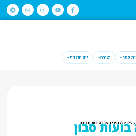
ית ספר
יצירה
יום הולדת
⌄
⌄
⌄
בועות סבון
/ מיני מעבדה בועות סבון
 לילדים