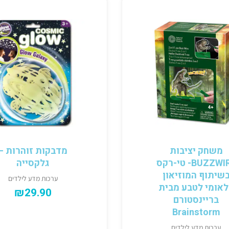
משחק יציבות
מדבקות זוהרות –
BUZZWIRE- טי-רקס
גלקסייה
שיתוף המוזיאון
ערכות מדע לילדים
אומי לטבע מבית
₪
29.90
בריינסטורם
Brainstorm
ערכות מדע לילדים