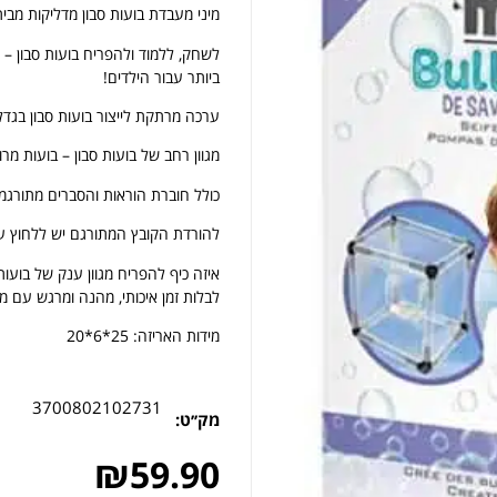
מיני מעבדת בועות סבון מדליקות מבית
לשחק, ללמוד ולהפריח בועות סבון 
ביותר עבור הילדים!
ערכה מרתקת לייצור בועות סבון בגדלי
מגוון רחב של בועות סבון – בועות מר
כולל חוברת הוראות והסברים מתורגמ
להורדת הקובץ המתורגם יש ללחוץ ע
איזה כיף להפריח מגוון ענק של בועות ס
לבלות זמן איכותי, מהנה ומרגש עם מ
מידות האריזה: 25*6*20
3700802102731
מק׳׳ט:
₪
59.90