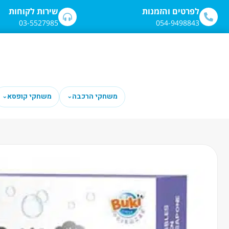
לתוכן
לפרטים והזמנות
שירות לקוחות
03-5527985
054-9498843
משחקי הרכבה
משחקי קופסא
⌄
⌄