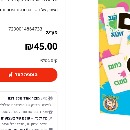
משחק של כושר הבחנה ומהירות תגובה ל 2- שחקנים או יותר, מהנה וסוחף ל
7290014864733
מק׳׳ט:
₪
45.00
קיים במלאי
הוספה לסל
🎁
מגיע
מוצר אחד מכל דגם
ℹ️
לפירוט מדויק של הפריטים הכלולים
☎️
מכירה בסיטונאות לפנות למספר
📍
מדילנד – עולם של צעצועים
נחלת יצחק 18, מגדלי תל אביב
משלוחים עד
5 ימי עסקים
לכל 