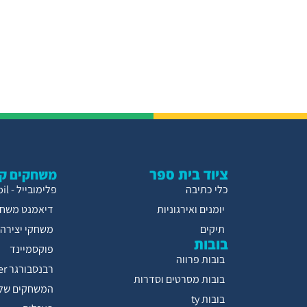
ציוד בית ספר
משחקים קו
כלי כתיבה
פלימובייל - Playmobil
יומנים ואירגוניות
דיאמנט משחק
תיקים
משחקי יצירה
בובות
פוקסמיינד
בובות פרווה
רבנסבורגר Ravensburger
בובות מסרטים וסדרות
המשחקים של 
בובות ty