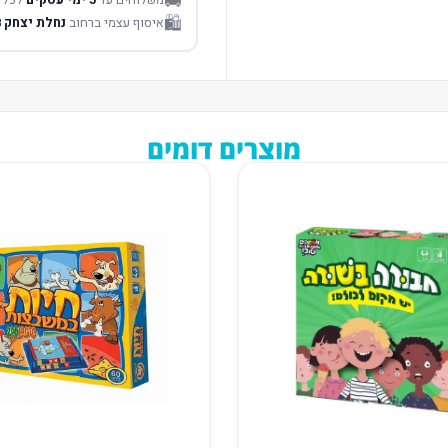
🚚
🛍️
איסוף עצמי ברחוב
נחלת יצחק 18 תל אביב
מוצרים דומים