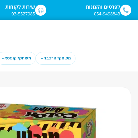
לתוכן
לפרטים והזמנות
שירות לקוחות
03-5527985
054-9498843
משחקי הרכבה
משחקי קופסא
⌄
⌄