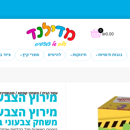
0
₪
0.00
בובות ודמויות
תינוקות
להיטים
מוצרי קיץ
ציוד ב
⌄
⌄
⌄
מירוץ הצבע
/
/
עמוד הבית
משחקי קופסא
פוקסמיינד
מירוץ הצבע
משחק צבעוני 
היפטרו ראשונים מכל הקלפים שבידכם