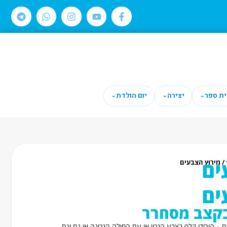
ית ספר
יצירה
יום הולדת
⌄
⌄
⌄
ים
/ מירוץ הצבעים
ים
בקצב מסחרר
 – הורידו קלף בצבע הנכון או עם המילה הנכונה או גם וגם…