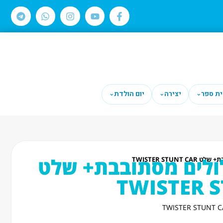
ית ספר
יצירה
יום הולדת
⌄
⌄
⌄
ולים מסתובבת+ שלט
TWISTER STUN
TWISTER 