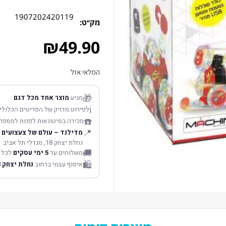
1907202420119
מק׳׳ט:
₪
49.90
המלאי אזל
🎁
מגיע
מוצר אחד מכל דגם
ℹ️
לפירוט מדויק של הפריטים הכלולים
☎️
מכירה בסיטונאות לפנות למספר
📍
מדילנד – עולם של צעצועים
נחלת יצחק 18, מגדלי תל אביב
🚚
משלוחים עד
5 ימי עסקים
לכל 
🛍️
איסוף עצמי ברחוב
נחלת יצחק 18 תל אביב