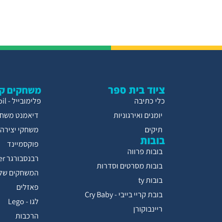
ציוד בית ספר
משחקים קו
כלי כתיבה
פלימובייל - Playmobil
יומנים ואירגוניות
דיאמנט משחק
תיקים
משחקי יצירה
בובות
פוקסמיינד
בובות פרווה
רבנסבורגר Ravensburger
בובות מסרטים וסדרות
המשחקים של 
בובות ty
פאזלים
בובת קריי בייבי - Cry Baby
לגו - Lego
ריינבוקורן
הרכבות