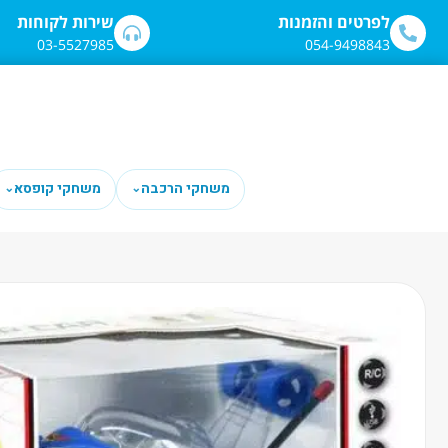
לתוכן
לפרטים והזמנות
שירות לקוחות
03-5527985
054-9498843
משחקי הרכבה
משחקי קופסא
⌄
⌄