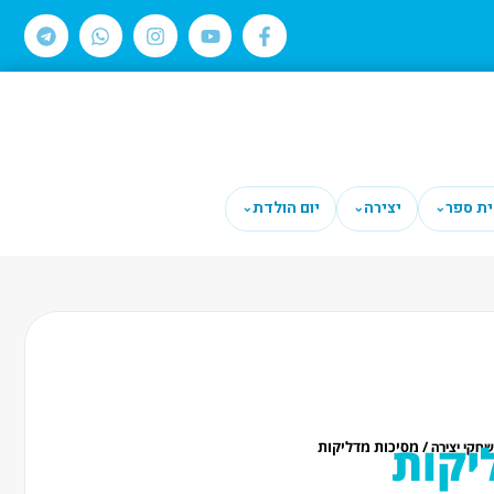
ית ספר
יצירה
יום הולדת
⌄
⌄
⌄
יקות
/ מסיכות מדליקות
חקי יצירה