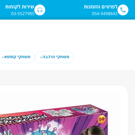
לתוכן
לפרטים והזמנות
שירות לקוחות
03-5527985
054-9498843
משחקי הרכבה
משחקי קופסא
⌄
⌄