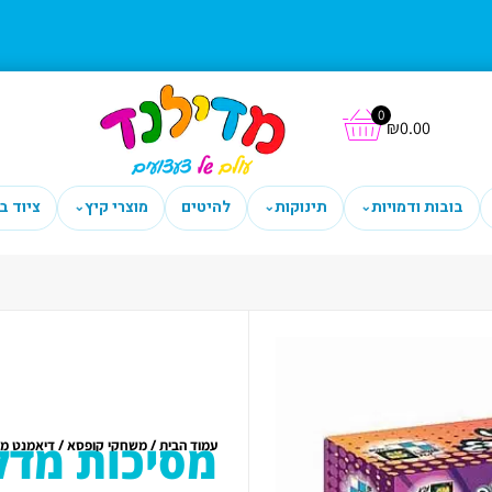
0
₪
0.00
בובות ודמויות
תינוקות
להיטים
מוצרי קיץ
ציוד ב
⌄
⌄
⌄
מסיכות מדל
/
/
עמוד הבית
משחקי קופסא
דיאמנט מש