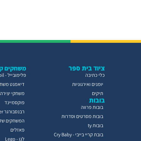
ציוד בית ספר
משחקים קו
כלי כתיבה
פלימובייל - Playmobil
יומנים ואירגוניות
דיאמנט משחק
תיקים
משחקי יצירה
בובות
פוקסמיינד
בובות פרווה
רבנסבורגר Ravensburger
בובות מסרטים וסדרות
המשחקים של 
בובות ty
פאזלים
בובת קריי בייבי - Cry Baby
לגו - Lego