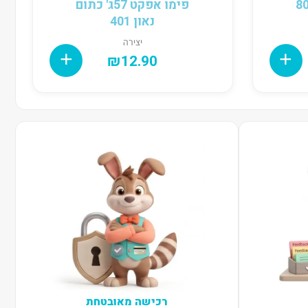
ג8010-
פימו אפקט 57ג' כתום
נאון 401
יצירה
₪
12.90
רכישה מאובטחת