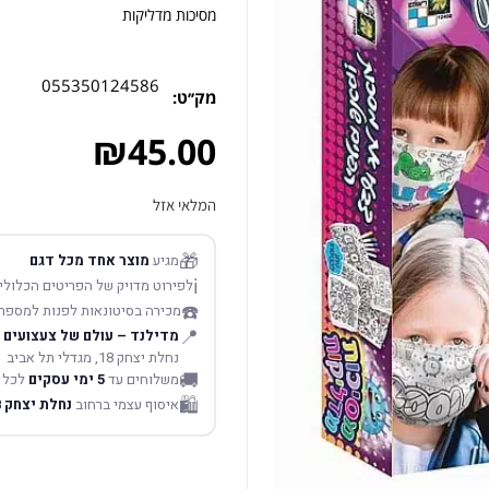
מסיכות מדליקות
055350124586
מק׳׳ט:
₪
45.00
המלאי אזל
🎁
מגיע
מוצר אחד מכל דגם
ℹ️
לפירוט מדויק של הפריטים הכלולים
☎️
מכירה בסיטונאות לפנות למספר
📍
מדילנד – עולם של צעצועים
נחלת יצחק 18, מגדלי תל אביב
🚚
משלוחים עד
5 ימי עסקים
לכל 
🛍️
איסוף עצמי ברחוב
נחלת יצחק 18 תל אביב