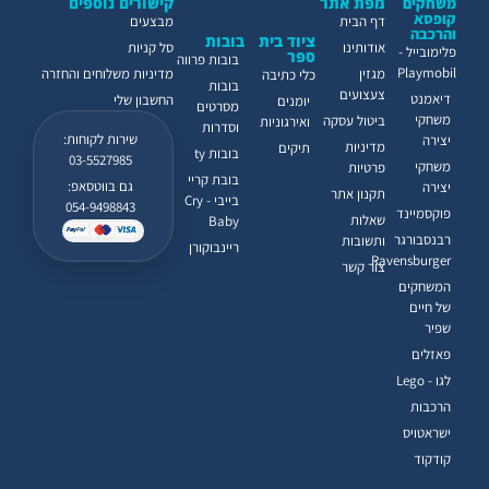
מפת אתר
קישורים נוספים
משחקים
קופסא
דף הבית
מבצעים
והרכבה
ציוד בית
בובות
אודותינו
סל קניות
פלימובייל -
ספר
בובות פרווה
Playmobil
מגזין
מדיניות משלוחים והחזרה
כלי כתיבה
בובות
צעצועים
דיאמנט
החשבון שלי
יומנים
מסרטים
משחקי
ביטול עסקה
ואירגוניות
וסדרות
שירות לקוחות:
יצירה
מדיניות
תיקים
בובות ty
03-5527985
משחקי
פרטיות
בובת קריי
גם בווטסאפ:
יצירה
תקנון אתר
בייבי - Cry
054-9498843
פוקסמיינד
שאלות
Baby
רבנסבורגר
ותשובות
ריינבוקורן
Ravensburger
צור קשר
המשחקים
של חיים
שפיר
פאזלים
לגו - Lego
הרכבות
ישראטויס
קודקוד