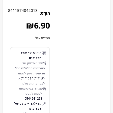
8411574042013
מק׳׳ט:
₪
6.90
המלאי אזל
🎁
מגיע
מוצר אחד
מכל דגם
ℹ️
לפירוט מדויק של
הפריטים הכלולים בכל
תחפושת, ניתן לפנות
ל
שירות הלקוחות
או
לבקר בחנות שלנו
☎️
מכירה בסיטונאות
לפנות למספר
0544241253
📍
מדילנד – עולם של
צעצועים