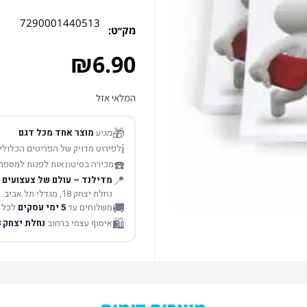
7290001440513
מק׳׳ט:
₪
6.90
המלאי אזל
🎁
מגיע
מוצר אחד מכל דגם
ℹ️
לפירוט מדויק של הפריטים הכלולים
☎️
מכירה בסיטונאות לפנות למספר
📍
מדילנד – עולם של צעצועים
נחלת יצחק 18, מגדלי תל אביב
🚚
משלוחים עד
5 ימי עסקים
לכל 
🛍️
איסוף עצמי ברחוב
נחלת יצחק 18 תל אביב