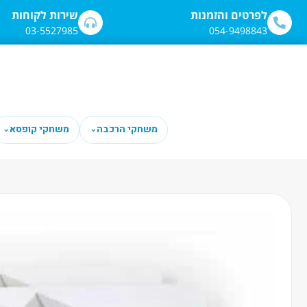
לתוכן
לפרטים והזמנות
שירות לקוחות
03-5527985
054-9498843
משחקי הרכבה
משחקי קופסא
⌄
⌄