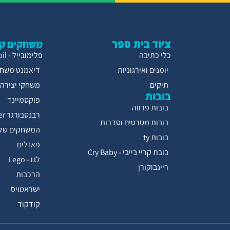
ציוד בית ספר
משחקים קו
כלי כתיבה
פלימובייל - Playmobil
יומנים ואירגוניות
דיאמנט משחק
תיקים
משחקי יצירה
בובות
פוקסמיינד
בובות פרווה
רבנסבורגר Ravensburger
בובות מסרטים וסדרות
המשחקים של 
בובות ty
פאזלים
בובת קריי בייבי - Cry Baby
לגו - Lego
ריינבוקורן
הרכבות
ישראטויס
קודקוד