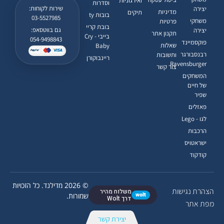
ואירגוניות
וסדרות
שירות לקוחות:
יצירה
מדיניות
תיקים
בובות ty
03-5527985
משחקי
פרטיות
בובת קריי
גם בווטסאפ:
יצירה
תקנון אתר
בייבי - Cry
054-9498843
פוקסמיינד
שאלות
Baby
רבנסבורגר
ותשובות
ריינבוקורן
Ravensburger
צור קשר
המשחקים
של חיים
שפיר
פאזלים
לגו - Lego
הרכבות
ישראטויס
קודקוד
© 2026 מדילנד. כל הזכויות
הצהרת נגישות
משלוח מהיר
wolt
שמורות.
דרך Wolt
מפת אתר
יצירת קשר