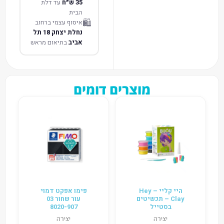
35 ש״ח
עד דלת
הבית
🛍️
איסוף עצמי ברחוב
נחלת יצחק 18 תל
אביב
בתיאום מראש
מוצרים דומים
היי קליי – Hey
פימו אפקט דמוי
Clay – תכשיטים
עור שחור 03
בסטייל
8020-907
יצירה
יצירה