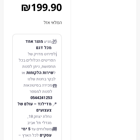
₪
199.90
המלאי אזל
🎁
מגיע
מוצר אחד
מכל דגם
ℹ️
לפירוט מדויק של
הפריטים הכלולים בכל
תחפושת, ניתן לפנות
ל
שירות הלקוחות
או
לבקר בחנות שלנו
☎️
מכירה בסיטונאות
לפנות למספר
0544241253
📍
מדילנד – עולם של
צעצועים
נחלת יצחק 18,
מגדלי תל אביב
🚚
משלוחים עד
5 ימי
עסקים
לכל הארץ –