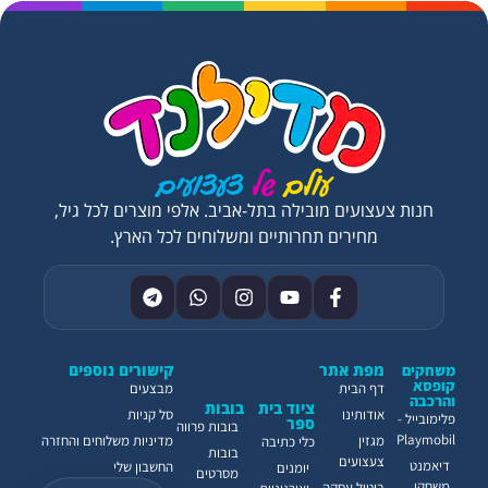
חנות צעצועים מובילה בתל-אביב. אלפי מוצרים לכל גיל,
מחירים תחרותיים ומשלוחים לכל הארץ.
מפת אתר
קישורים נוספים
משחקים
קופסא
דף הבית
מבצעים
והרכבה
ציוד בית
בובות
אודותינו
סל קניות
פלימובייל -
ספר
בובות פרווה
Playmobil
מגזין
מדיניות משלוחים והחזרה
כלי כתיבה
בובות
צעצועים
דיאמנט
החשבון שלי
יומנים
מסרטים
משחקי
ביטול עסקה