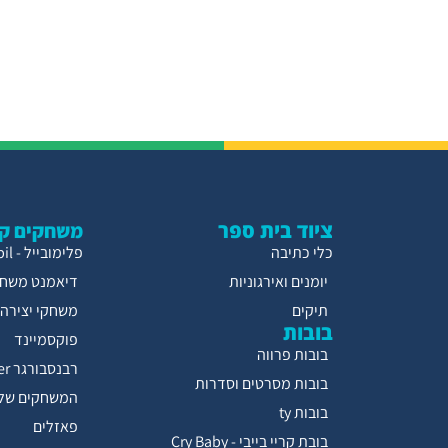
ציוד בית ספר
משחקים קו
כלי כתיבה
פלימובייל - Playmobil
יומנים ואירגוניות
דיאמנט משחק
תיקים
משחקי יצירה
בובות
פוקסמיינד
בובות פרווה
רבנסבורגר Ravensburger
בובות מסרטים וסדרות
המשחקים של 
בובות ty
פאזלים
בובת קריי בייבי - Cry Baby