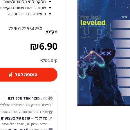
חלוקה לימי הלימוד ולשעות
שטח לרישום שמות המקצועו
מתאימה ליסודי ולחטיבה
7290122554250
מק׳׳ט:
₪
6.90
קיים במלאי
הוספה לסל
🎁
מגיע
מוצר אחד מכל דגם
ℹ️
לפירוט מדויק של הפריטים הכלולים
☎️
מכירה בסיטונאות לפנות למספר
📍
מדילנד – עולם של צעצועים
נחלת יצחק 18, מגדלי תל אביב
משלוחים עד
5 ימי עסקים
לכל 