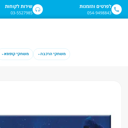
לתוכן
לפרטים והזמנות
שירות לקוחות
03-5527985
054-9498843
משחקי הרכבה
משחקי קופסא
⌄
⌄