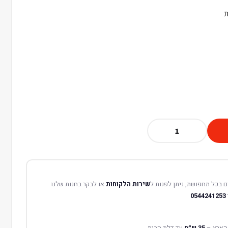
ת
 בכל תחפושת, ניתן לפנות ל
שירות הלקוחות
או לבקר בחנות שלנו
0544241253
הארץ –
35 ש״ח
עד דלת הבית