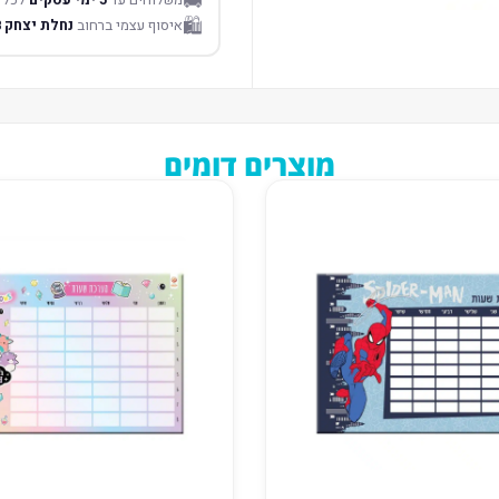
🚚
🛍️
איסוף עצמי ברחוב
נחלת יצחק 18 תל אביב
מוצרים דומים