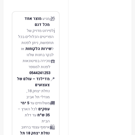
🎁
מגיע
מוצר אחד
מכל דגם
ℹ️
לפירוט מדויק של
הפריטים הכלולים בכל
תחפושת, ניתן לפנות
ל
שירות הלקוחות
או
לבקר בחנות שלנו
☎️
מכירה בסיטונאות
לפנות למספר
0544241253
📍
מדילנד – עולם של
צעצועים
נחלת יצחק 18,
מגדלי תל אביב
🚚
משלוחים עד
5 ימי
עסקים
לכל הארץ –
35 ש״ח
עד דלת
הבית
🛍️
איסוף עצמי ברחוב
נחלת יצחק 18 תל