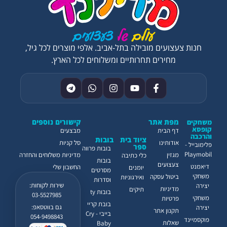
חנות צעצועים מובילה בתל-אביב. אלפי מוצרים לכל גיל,
מחירים תחרותיים ומשלוחים לכל הארץ.
מפת אתר
קישורים נוספים
משחקים
קופסא
דף הבית
מבצעים
והרכבה
ציוד בית
בובות
אודותינו
סל קניות
פלימובייל -
ספר
בובות פרווה
Playmobil
מגזין
מדיניות משלוחים והחזרה
כלי כתיבה
בובות
צעצועים
דיאמנט
החשבון שלי
יומנים
מסרטים
משחקי
ביטול עסקה
ואירגוניות
וסדרות
שירות לקוחות:
יצירה
מדיניות
תיקים
בובות ty
03-5527985
משחקי
פרטיות
בובת קריי
גם בווטסאפ:
יצירה
תקנון אתר
בייבי - Cry
054-9498843
פוקסמיינד
שאלות
Baby