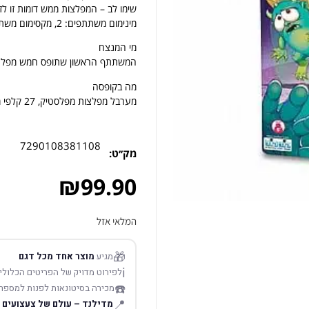
שימו לב – המפלצות ממש דומות זו לז
מינימום משתתפים: 2, מקסימום משתתפים: 4
מי המנצח
המשתתף הראשון שתופס חמש מפלצות
מה בקופסה
מערבל מפלצות מפלסטיק, 27 קלפי מפלצות, 4 מחבטי מפלצות עם ואקום, הוראות משחק
7290108381108
מק׳׳ט:
₪
99.90
המלאי אזל
🎁
מגיע
מוצר אחד מכל דגם
ℹ️
לפירוט מדויק של הפריטים הכלולים
☎️
מכירה בסיטונאות לפנות למספר
📍
מדילנד – עולם של צעצועים