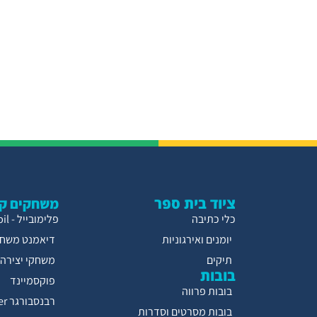
ציוד בית ספר
משחקים קו
כלי כתיבה
פלימובייל - Playmobil
יומנים ואירגוניות
דיאמנט משחק
תיקים
משחקי יצירה
בובות
פוקסמיינד
בובות פרווה
רבנסבורגר Ravensburger
בובות מסרטים וסדרות