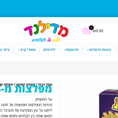
0
₪
0.00
בובות ודמויות
תינוקות
להיטים
מוצרי קיץ
ציוד ב
⌄
⌄
⌄
מפלצות מ-3 יוצא 1
/
/
עמוד הבית
משחקי קופסא
משחקי קו
על המשחק
זהירות המפלצות חופשיות! אל תתנו ל
ליחצו על עין המפלצת של מערבל המ
חפשו אותה בין הקלפים ותפסו אותה