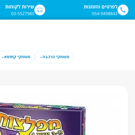
לתוכן
לפרטים והזמנות
שירות לקוחות
03-5527985
054-9498843
משחקי הרכבה
משחקי קופסא
⌄
⌄