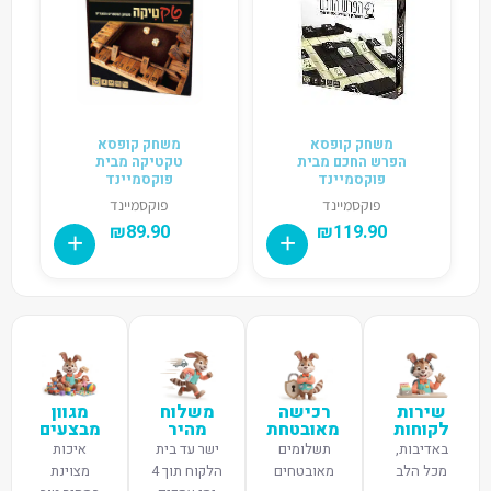
משחק קופסא
משחק קופסא
הפרש החכם מבית
טקטיקה מבית
פוקסמיינד
פוקסמיינד
פוקסמיינד
פוקסמיינד
₪
89.90
₪
119.90
שירות
רכישה
משלוח
מגוון
לקוחות
מאובטחת
מהיר
מבצעים
באדיבות,
תשלומים
ישר עד בית
איכות
מכל הלב
מאובטחים
הלקוח תוך 4
מצוינת