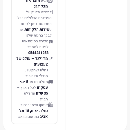
🎁
מגיע
מוצר אחד
מכל דגם
ℹ️
לפירוט מדויק של
הפריטים הכלולים בכל
תחפושת, ניתן לפנות
ל
שירות הלקוחות
או
לבקר בחנות שלנו
☎️
מכירה בסיטונאות
לפנות למספר
0544241253
📍
מדילנד – עולם של
צעצועים
נחלת יצחק 18,
מגדלי תל אביב
🚚
משלוחים עד
5 ימי
עסקים
לכל הארץ –
35 ש״ח
עד דלת
הבית
🛍️
איסוף עצמי ברחוב
נחלת יצחק 18 תל
אביב
בתיאום מראש