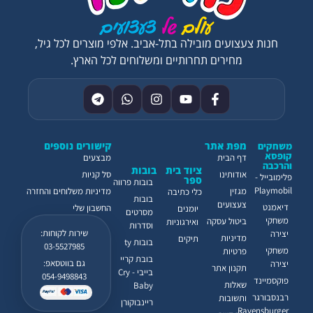
חנות צעצועים מובילה בתל-אביב. אלפי מוצרים לכל גיל,
מחירים תחרותיים ומשלוחים לכל הארץ.
מפת אתר
קישורים נוספים
משחקים
קופסא
דף הבית
מבצעים
והרכבה
ציוד בית
בובות
אודותינו
סל קניות
פלימובייל -
ספר
בובות פרווה
Playmobil
מגזין
מדיניות משלוחים והחזרה
כלי כתיבה
בובות
צעצועים
דיאמנט
החשבון שלי
יומנים
מסרטים
משחקי
ביטול עסקה
ואירגוניות
וסדרות
שירות לקוחות:
יצירה
מדיניות
תיקים
בובות ty
03-5527985
משחקי
פרטיות
בובת קריי
גם בווטסאפ:
יצירה
תקנון אתר
בייבי - Cry
054-9498843
פוקסמיינד
שאלות
Baby
רבנסבורגר
ותשובות
ריינבוקורן
Ravensburger