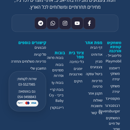
מחירים תחרותיים ומשלוחים לכל הארץ.
מפת אתר
קישורים נוספים
משחקים
קופסא
דף הבית
מבצעים
והרכבה
ציוד בית
בובות
אודותינו
סל קניות
פלימובייל -
ספר
בובות פרווה
Playmobil
מגזין
מדיניות משלוחים והחזרה
כלי כתיבה
בובות
צעצועים
דיאמנט
החשבון שלי
יומנים
מסרטים
משחקי
ביטול עסקה
ואירגוניות
וסדרות
שירות לקוחות:
יצירה
מדיניות
תיקים
בובות ty
03-5527985
משחקי
פרטיות
בובת קריי
גם בווטסאפ:
יצירה
תקנון אתר
בייבי - Cry
054-9498843
פוקסמיינד
שאלות
Baby
רבנסבורגר
ותשובות
ריינבוקורן
Ravensburger
צור קשר
המשחקים
של חיים
שפיר