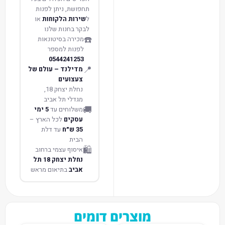
תחפושת, ניתן לפנות
ל
שירות הלקוחות
או
לבקר בחנות שלנו
☎️
מכירה בסיטונאות
לפנות למספר
0544241253
📍
מדילנד – עולם של
צעצועים
נחלת יצחק 18,
מגדלי תל אביב
🚚
משלוחים עד
5 ימי
עסקים
לכל הארץ –
35 ש״ח
עד דלת
הבית
🛍️
איסוף עצמי ברחוב
נחלת יצחק 18 תל
אביב
בתיאום מראש
מוצרים דומים