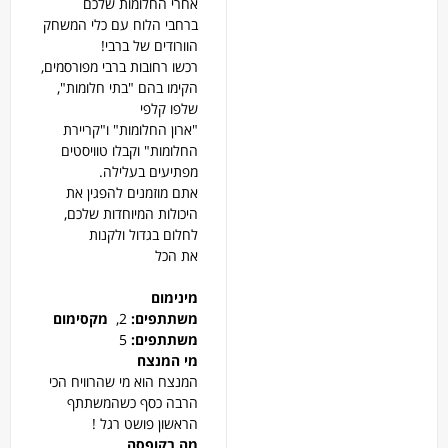
אחרי החלומות שלכם
ברחבי הלוח עם כלי המשחק
הוורודים של ברבי!
רכשו רחובות ברבי מפורסמים,
הקימו בהם "בתי חלומות",
שלפו קלפי
"ארון החלומות" ו"קריירת
החלומות" וקבלו טוויסטים
מפתיעים בעלילה.
אתם מוזמנים להפגין את
היכולות המיוחדות שלכם,
לחלום בגדול ולקנות
את הכל
מינימום
משתתפים:
2,
מקסימום
משתתפים:
5
מי המנצח
המנצח הוא מי שהרוויח הכי
הרבה כסף כשהמשתתף
הראשון פושט רגל !
מה בקופסה