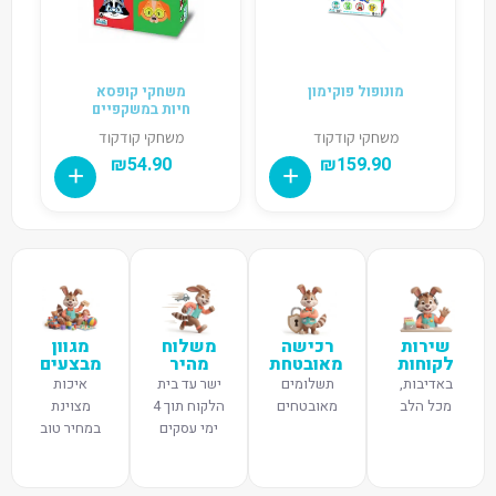
מונופול פוקימון
משחקי קופסא
חיות במשקפיים
משחקי קודקוד
משחקי קודקוד
₪
54.90
₪
159.90
שירות
רכישה
משלוח
מגוון
לקוחות
מאובטחת
מהיר
מבצעים
באדיבות,
תשלומים
ישר עד בית
איכות
מכל הלב
מאובטחים
הלקוח תוך 4
מצוינת
ימי עסקים
במחיר טוב