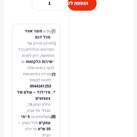
הוספה לסל
🎁
מגיע
מוצר אחד
מכל דגם
ℹ️
לפירוט מדויק של
הפריטים הכלולים בכל
תחפושת, ניתן לפנות
ל
שירות הלקוחות
או
לבקר בחנות שלנו
☎️
מכירה בסיטונאות
לפנות למספר
0544241253
📍
מדילנד – עולם של
צעצועים
נחלת יצחק 18,
מגדלי תל אביב
🚚
משלוחים עד
5 ימי
עסקים
לכל הארץ –
35 ש״ח
עד דלת
הבית