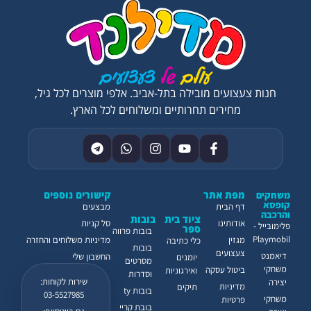
חנות צעצועים מובילה בתל-אביב. אלפי מוצרים לכל גיל,
מחירים תחרותיים ומשלוחים לכל הארץ.
מפת אתר
קישורים נוספים
משחקים
קופסא
דף הבית
מבצעים
והרכבה
ציוד בית
בובות
אודותינו
סל קניות
פלימובייל -
ספר
בובות פרווה
Playmobil
מגזין
מדיניות משלוחים והחזרה
כלי כתיבה
בובות
צעצועים
דיאמנט
החשבון שלי
יומנים
מסרטים
משחקי
ביטול עסקה
ואירגוניות
וסדרות
שירות לקוחות:
יצירה
מדיניות
תיקים
בובות ty
03-5527985
משחקי
פרטיות
בובת קריי